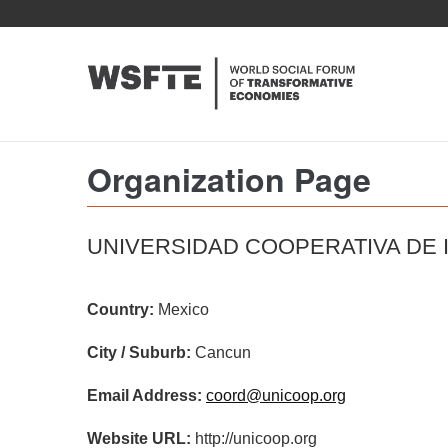
Skip
to
main
content
Organization Page
UNIVERSIDAD COOPERATIVA DE 
Country:
Mexico
City / Suburb:
Cancun
Email Address:
coord@unicoop.org
Website URL:
http://unicoop.org