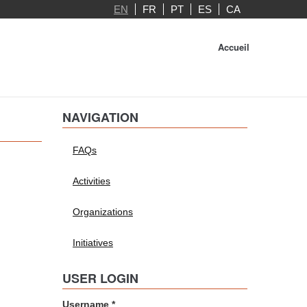
EN
FR
PT
ES
CA
Accueil
NAVIGATION
FAQs
Activities
Organizations
Initiatives
USER LOGIN
Username
*