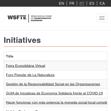
Skip
EN
FR
PT
ES
CA
to
main
Toggl
content
navig
Initiatives
Title
Feira Ecosolidária Virtual
Foro Popular de La Naturaleza
Gestión de la Responsabilidad Social en las Organizaciones
GUIA de Iniciativas de Economía Solidaria frente al COVID-19
Hacer funcionar con más potencia la moneda social local complemen