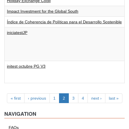
Holiday Exchange Coop
Impact Investment for the Global South
Índice de Coherencia de Políticas para el Desarrollo Sostenible
iniciatestJP
initest octubre PG V3
« first
‹ previous
1
2
3
4
next ›
last »
NAVIGATION
FAQs