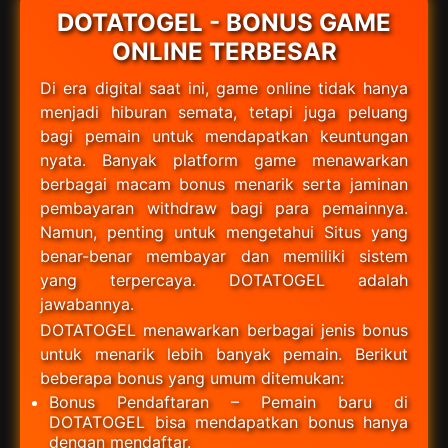
DOTATOGEL - BONUS GAME
ONLINE TERBESAR
Di era digital saat ini, game online tidak hanya
menjadi hiburan semata, tetapi juga peluang
bagi pemain untuk mendapatkan keuntungan
nyata. Banyak platform game menawarkan
berbagai macam bonus menarik serta jaminan
pembayaran withdraw bagi para pemainnya.
Namun, penting untuk mengetahui Situs yang
benar-benar membayar dan memiliki sistem
yang terpercaya. DOTATOGEL adalah
jawabannya.
DOTATOGEL menawarkan berbagai jenis bonus
untuk menarik lebih banyak pemain. Berikut
beberapa bonus yang umum ditemukan:
Bonus Pendaftaran – Pemain baru di
DOTATOGEL bisa mendapatkan bonus hanya
dengan mendaftar.