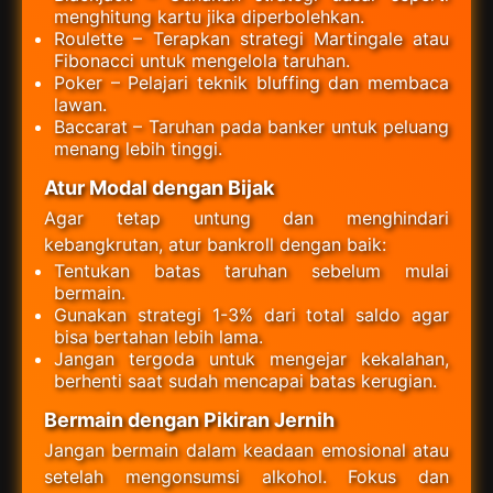
menghitung kartu jika diperbolehkan.
Roulette – Terapkan strategi Martingale atau
Fibonacci untuk mengelola taruhan.
Poker – Pelajari teknik bluffing dan membaca
lawan.
Baccarat – Taruhan pada banker untuk peluang
menang lebih tinggi.
Atur Modal dengan Bijak
Agar tetap untung dan menghindari
kebangkrutan, atur bankroll dengan baik:
Tentukan batas taruhan sebelum mulai
bermain.
Gunakan strategi 1-3% dari total saldo agar
bisa bertahan lebih lama.
Jangan tergoda untuk mengejar kekalahan,
berhenti saat sudah mencapai batas kerugian.
Bermain dengan Pikiran Jernih
Jangan bermain dalam keadaan emosional atau
setelah mengonsumsi alkohol. Fokus dan