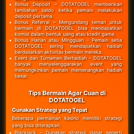
Bonus Deposit – DOTATOGEL memberikan
tambahan saldo ketika pemain melakukan
deposit pertama.
Bonus Referral – Mengundang teman untuk
bermain di DOTATOGEL bisa mendapatkan
komisi dalam bentuk uang atau kredit game.
Bonus Harian atau Mingguan – Pemain setia
DOTATOGEL sering mendapatkan hadiah
berdasarkan aktivitas bermain mereka.
Event dan Turnamen Berhadiah – DOTATOGEL
banyak menyelenggarakan event yang
memungkinkan pemain memenangkan hadiah
besar.
Tips Bermain Agar Cuan di
DOTATOGEL
Gunakan Strategi yang Tepat
Beberapa permainan kasino memiliki strategi
yang bisa diterapkan:
Blackjack – Gunakan strategi dasar seperti