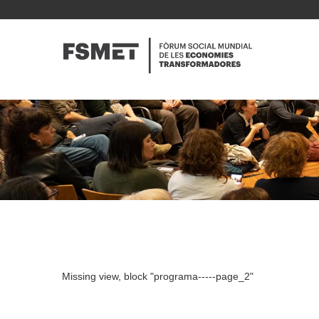
Vés
al
NAVE
contingut
PRINC
Missing view, block "programa-----page_2"