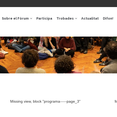
GACIÓ
IPAL
Sobre el Fòrum
Participa
Trobades
Actualitat
Difon!
Missing view, block "programa-----page_3"
M