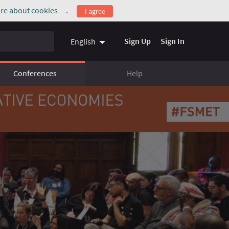
re about cookies
.
I agree
(External link)
Sign Up
Sign In
English
Conferences
Help