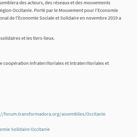
ssemblera des acteurs, des réseaux et des mouvements
région Occitanie. Porté par le Mouvement pour l'Economie
ional de l'Economie Sociale et Solidaire en novembre 2019 a
lidaires et les tiers-lieux.
 coopération infraterritoriales et intraterritoriales et
(External link)
://forum.transformadora.org/assemblies/Occitanie
(External link)
mie Solidaire Occitanie
(External link)