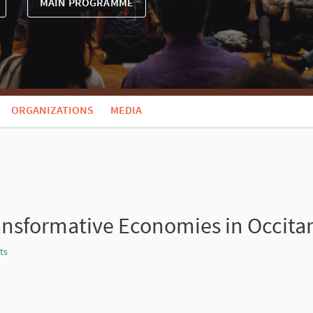
MAIN PROGRAMME
ORGANIZATIONS
MEDIA
ansformative Economies in Occita
ts
Report