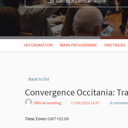
25 Jun - 01 Jul Virtual - online
INFORMATION
MAIN PROGRAMME
PARTNERS
Back to list
Convergence Occitania: Tr
Official meeting
17/06/2020 14:37
0 commen
Time Zone:
GMT+02:00