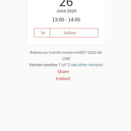
26
June 2020
13:00 - 14:00
34
Follow
Convergence Occitania: Transfo
34 followers
Reference: transformadora-MEET-2020-06-
1500
Version number 7
(of 7)
see other versions
Share
Embed