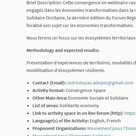
Brief Description: Cette convergence en webinaire ra
engagés dans les économies transformatives dans la 
Solidaire Occitanie, la dernière édition du Forum Rég
focalisé son sujet sur les économies transformatives.
Nous ferons un focus sur les écosystèmes territoriaux so
Methodology and expected results:
Présentation d'expériences de territoires, modalités de
modélisation d'écosystèmes résilients.
Contact (Email):
cedricdupas.adepes@gmail.com
Activity format:
Convergence Space
Other Main Area:
Economie Sociale et Solidaire
List of areas:
Solidarity economy
Link to activity space in on line forum (http)
:
https
Language(s) of the Activity:
English, French
Proponent Organizations:
Mouvement pour l'Econo
Mouvement pour l'Economie Solidaire