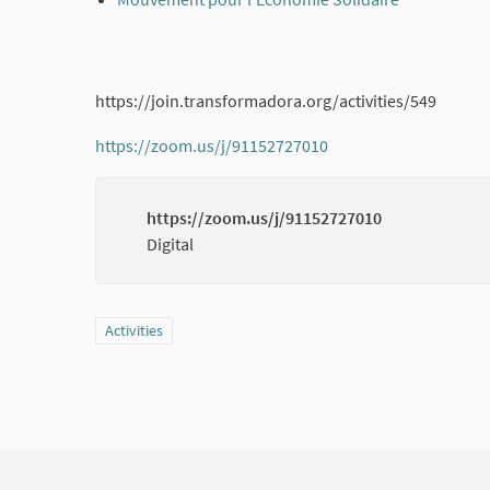
(External li
https://join.transformadora.org/activities/549
https://zoom.us/j/91152727010
(External link)
https://zoom.us/j/91152727010
Digital
Filter results for category: Activities
Activities