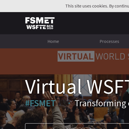
This site uses cookies. By contin
Home
Processes
Virtual WSF
#FSMET
Transforming 
(External link)