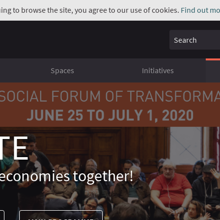
uing to browse the site, you agree to our use of cookies.
Find out mo
Search
Spaces
Initiatives
TE
economies together!