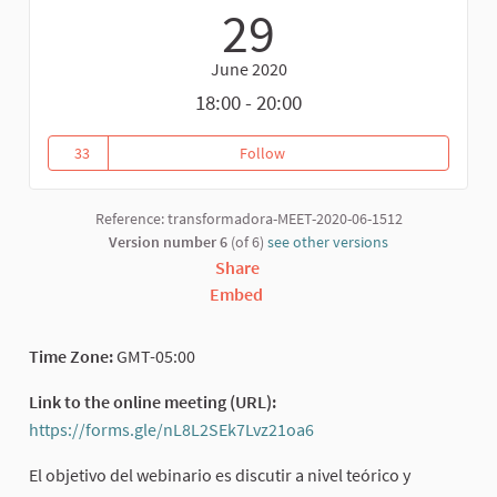
29
June 2020
18:00 - 20:00
33
Follow
Webinar: Epistemologías otras, e
33 followers
Reference: transformadora-MEET-2020-06-1512
Version number 6
(of 6)
see other versions
Share
Embed
Time Zone:
GMT-05:00
Link to the online meeting (URL):
https://forms.gle/nL8L2SEk7Lvz21oa6
(External link)
El objetivo del webinario es discutir a nivel teórico y