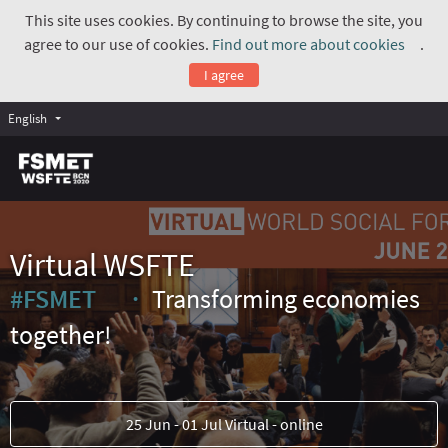
This site uses cookies. By continuing to browse the site, you
agree to our use of cookies.
Find out more about cookies
.
(Exte
I agree
English
Virtual WSFTE
#FSMET
Transforming economies
(External link)
together!
25 Jun - 01 Jul Virtual - online