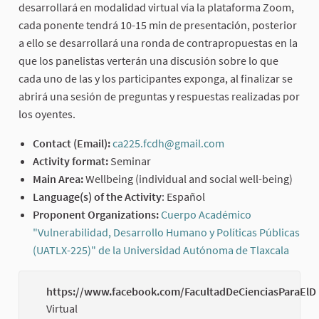
desarrollará en modalidad virtual vía la plataforma Zoom,
cada ponente tendrá 10-15 min de presentación, posterior
a ello se desarrollará una ronda de contrapropuestas en la
que los panelistas verterán una discusión sobre lo que
cada uno de las y los participantes exponga, al finalizar se
abrirá una sesión de preguntas y respuestas realizadas por
los oyentes.
Contact (Email):
ca225.fcdh@gmail.com
(External link)
Activity format:
Seminar
Main Area:
Wellbeing (individual and social well-being)
Language(s) of the Activity
: Español
Proponent Organizations:
Cuerpo Académico
"Vulnerabilidad, Desarrollo Humano y Políticas Públicas
(UATLX-225)" de la Universidad Autónoma de Tlaxcala
(Exter
https://www.facebook.com/FacultadDeCienciasParaElD
Virtual