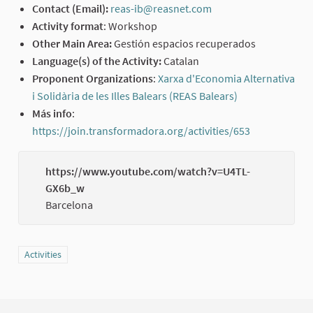
Contact (Email):
reas-ib@reasnet.com
(External link)
Activity format
: Workshop
Other Main Area:
Gestión espacios recuperados
Language(s) of the Activity:
Catalan
Proponent Organizations
:
Xarxa d'Economia Alternativa
i Solidària de les Illes Balears (REAS Balears)
(External link)
Más info
:
https://join.transformadora.org/activities/653
(External lin
https://www.youtube.com/watch?v=U4TL-
GX6b_w
(External
Barcelona
Filter results for category: Activities
Activities