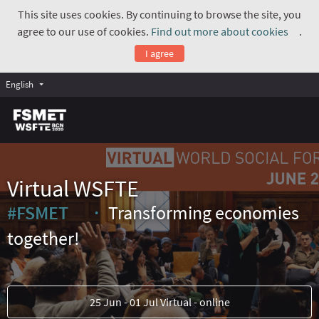
This site uses cookies. By continuing to browse the site, you
agree to our use of cookies.
Find out more about cookies
.
(Exte
I agree
English
Virtual WSFTE
#FSMET
Transforming economies
(External link)
together!
25 Jun - 01 Jul Virtual - online