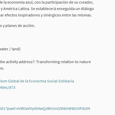
de la economía azul, con la participación de su creador,
l y América Latina. Se establecerá enseguida un diálogo
car efectos inspiradores y sinérgicos entre las mismas.
o y planes de acción.
)
ater / land)
he activity address?: Transforming relation to nature
eo.
um Global de la Economía Social Solidaria
(External link)
ities/873
(External link)
013601?pwd=eVRDaVVyV04wQzBhSmI2WkhWWGVPdz09
(External link