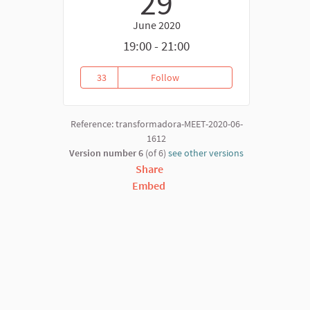
29
June 2020
19:00 - 21:00
33
Follow
ECONOMIA AZUL 2020: ES SÓLO
33 followers
Reference: transformadora-MEET-2020-06-
1612
Version number 6
(of 6)
see other versions
Share
Embed
)