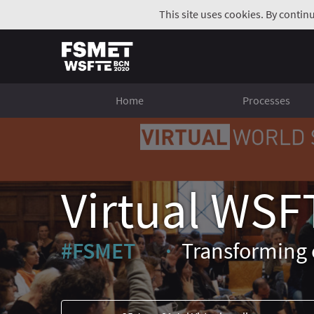
This site uses cookies. By contin
Home
Processes
Virtual WSF
#FSMET
Transforming 
(External link)