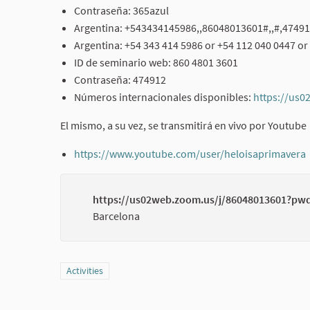
Contraseña: 365azul
Argentina: +543434145986,,86048013601#,,#,4749
Argentina: +54 343 414 5986 or +54 112 040 0447 or
ID de seminario web: 860 4801 3601
Contraseña: 474912
Números internacionales disponibles:
https://us
El mismo, a su vez, se transmitirá en vivo por Youtube
https://www.youtube.com/user/heloisaprimavera
https://us02web.zoom.us/j/86048013601?p
Barcelona
Filter results for category: Activities
Activities