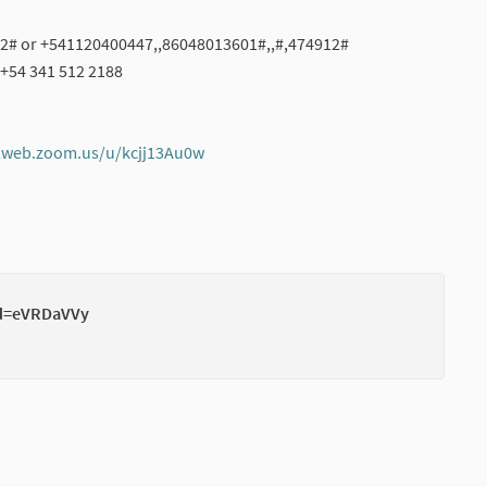
12# or +541120400447,,86048013601#,,#,474912#
 +54 341 512 2188
02web.zoom.us/u/kcjj13Au0w
(External link)
(External link)
wd=eVRDaVVy
(External li