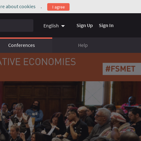
re about cookies
.
I agree
(External link)
Sign Up
Sign In
English
Conferences
Help