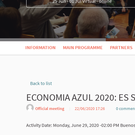
25 Jun - 01 Jul Virtual - online
INFORMATION
MAIN PROGRAMME
PARTNERS
Back to list
ECONOMIA AZUL 2020: ES 
Official meeting
22/06/2020 17:26
0 commen
Activity Date: Monday, June 29, 2020 -02:00 PM Bueno