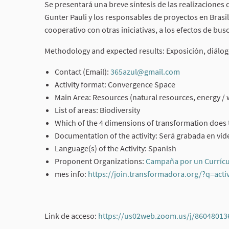
Se presentará una breve síntesis de las realizaciones 
Gunter Pauli y los responsables de proyectos en Brasi
cooperativo con otras iniciativas, a los efectos de bus
Methodology and expected results: Exposición, diálog
Contact (Email):
365azul@gmail.com
(External link
Activity format: Convergence Space
Main Area: Resources (natural resources, energy / w
List of areas: Biodiversity
Which of the 4 dimensions of transformation does t
Documentation of the activity: Será grabada en vid
Language(s) of the Activity: Spanish
Proponent Organizations:
Campaña por un Currícul
mes info:
https://join.transformadora.org/?q=activ
Link de acceso:
https://us02web.zoom.us/j/86048