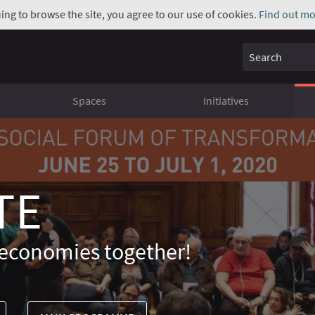
uing to browse the site, you agree to our use of cookies.
Find out mo
Search
Spaces
Initiatives
TE
economies together!