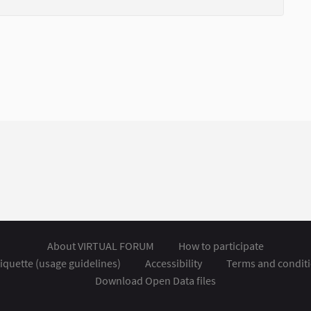
About VIRTUAL FORUM
How to participate
iquette (usage guidelines)
Accessibility
Terms and condit
Download Open Data files