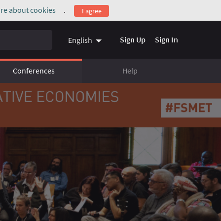
re about cookies
.
I agree
(External link)
Sign Up
Sign In
English
Conferences
Help