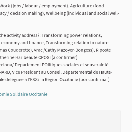
 Work (jobs / labour / employment), Agriculture (food
y / decision making), Wellbeing (individual and social well-
he activity address?: Transforming power relations,
 economy and finance, Transforming relation to nature
omas Couderette), Vrac /Cathy Mazoyer-Bongess), Riposte
therine Haribeaute CROSI (à confirmer)
elona/ Departement POlitiques sociales et souverainté
GNARD, Vice President au Conseil Départemental de Haute-
e déléguée à l'ESS/ la Région Occitanie (por confirmar)
mie Solidaire Occitanie
(External link)
(External li