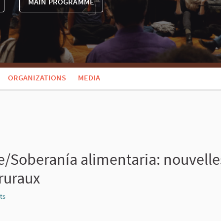
MAIN PROGRAMME
ORGANIZATIONS
MEDIA
e/Soberanía alimentaria: nouvell
 ruraux
ts
Report