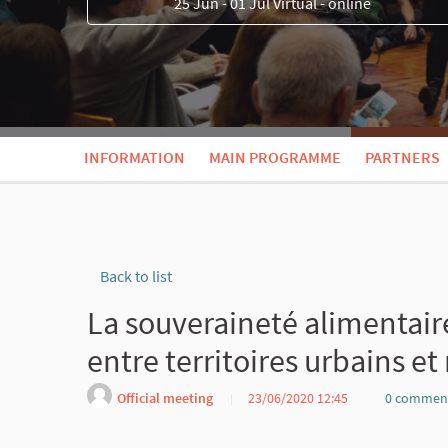
25 Jun - 01 Jul Virtual - online
INFORMATION
MAIN PROGRAMME
PARTNERS
Back to list
La souveraineté alimentair
entre territoires urbains et
Official meeting
23/06/2020 12:45
0 commen