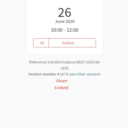
26
June 2020
10:00 - 12:00
35
Follow
La souveraineté alimentaire/Sob
35 followers
Reference: transformadora-MEET-2020-06-
1635
Version number 4
(of 4)
see other versions
Share
Embed