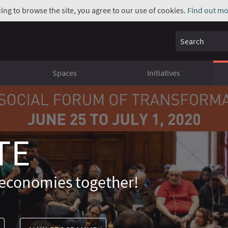
uing to browse the site, you agree to our use of cookies.
Find out mo
Search
Spaces
Initiatives
TE
economies together!