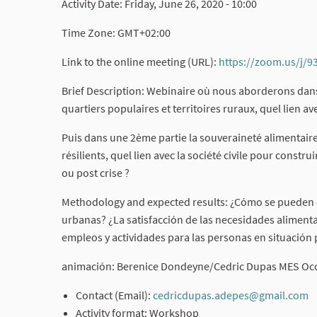
Activity Date: Friday, June 26, 2020 - 10:00
Time Zone: GMT+02:00
Link to the online meeting (URL):
https://zoom.us/j/
Brief Description: Webinaire où nous aborderons dans
quartiers populaires et territoires ruraux, quel lien a
Puis dans une 2ème partie la souveraineté alimentaire
résilients, quel lien avec la société civile pour const
ou post crise ?
Methodology and expected results: ¿Cómo se pueden de
urbanas? ¿La satisfacción de las necesidades alimenta
empleos y actividades para las personas en situación 
animación: Berenice Dondeyne/Cedric Dupas MES Occ
Contact (Email):
cedricdupas.adepes@gmail.com
(
Activity format: Workshop