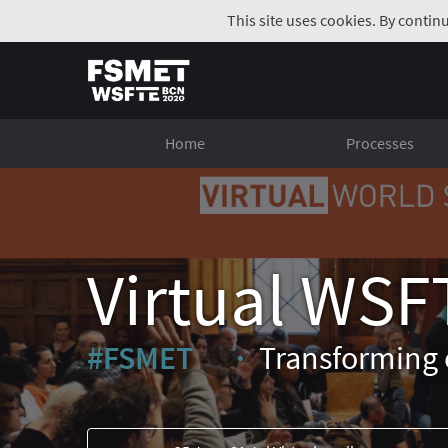
This site uses cookies. By contin
Home
Processes
Virtual WSF
#FSMET
Transforming 
(External link)