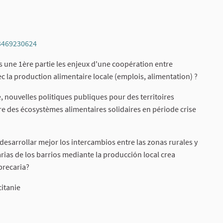
93469230624
(External link)
 une 1ère partie les enjeux d'une coopération entre
vec la production alimentaire locale (emplois, alimentation) ?
, nouvelles politiques publiques pour des territoires
ruire des écosystèmes alimentaires solidaires en période crise
sarrollar mejor los intercambios entre las zonas rurales y
rias de los barrios mediante la producción local crea
precaria?
itanie
External link)