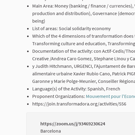
Main Area: Money (banking / finance / currencies),
production and distribution), Governance (democrac
being)
List of areas: Social solidarity economy
Which of the 4 dimensions of transformation does t
Transforming culture and education, Transforming
Documentation of the activity: con Actif-Cedis/Th
Creative /Andrea Caro Gomez, Stephane LInou y Ca
y Judith HItchmann, URGENCI, l'Ajuntament de Barc
alimentaire urbaine Xavier Rubio Cano, Patrick PI
Garonne y Marie Polge-Meunier, Conseiller Régional
Language(s) of the Activity: Spanish, French
Proponent Organizations:
Mouvement pour l'Econo
https://join.transformadora.org/activities/556
https://zoom.us/j/93469230624
Barcelona