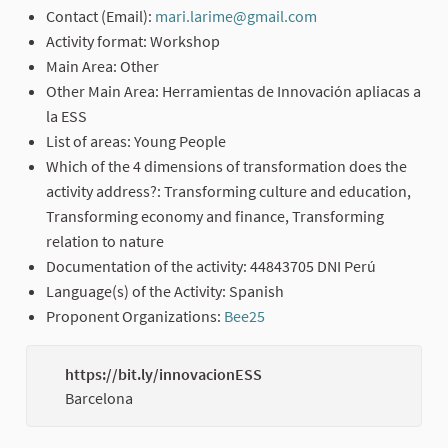
Contact (Email):
mari.larime@gmail.com
(External link)
Activity format: Workshop
Main Area: Other
Other Main Area: Herramientas de Innovación apliacas a
la ESS
List of areas: Young People
Which of the 4 dimensions of transformation does the
activity address?: Transforming culture and education,
Transforming economy and finance, Transforming
relation to nature
Documentation of the activity: 44843705 DNI Perú
Language(s) of the Activity: Spanish
Proponent Organizations:
Bee25
(External link)
https://bit.ly/innovacionESS
(Externa
Barcelona