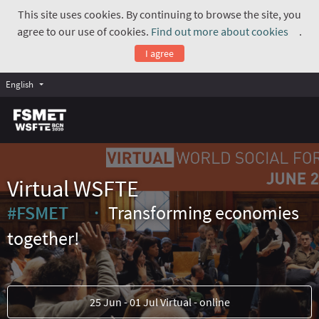
This site uses cookies. By continuing to browse the site, you
agree to our use of cookies.
Find out more about cookies
.
(Exte
I agree
English
Virtual WSFTE
#FSMET
Transforming economies
(External link)
together!
25 Jun - 01 Jul Virtual - online