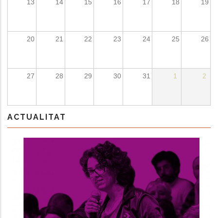
13
14
15
16
17
18
19
dicional de acciones
20
21
22
23
24
25
26
27
28
29
30
31
1
2
ACTUALITAT