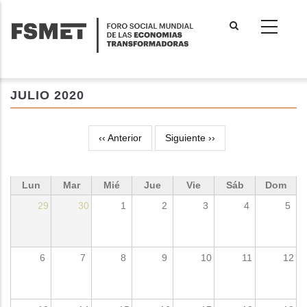
Pasar
al
contenido
principal
JULIO 2020
‹‹
Anterior
Siguiente
››
Paginación
Lun
Mar
Mié
Jue
Vie
Sáb
Dom
29
30
1
2
3
4
5
6
7
8
9
10
11
12