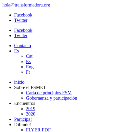
hola@transformadora.org
Facebook
Twitter
Facebook
Twitter
Contacto
Es
Cat
Es
Eng
Fr
inicio
Sobre el FSMET
Carta de principios FSM
Gobernanza y participación
Encuentros
2019
2020
Participa!
Difunde!
FLYER PDF