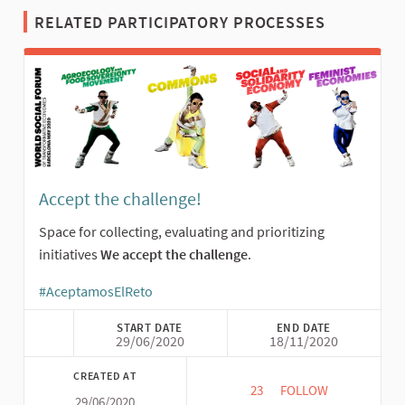
RELATED PARTICIPATORY PROCESSES
Accept the challenge!
Space for collecting, evaluating and prioritizing
initiatives
We accept the challenge
.
#AceptamosElReto
(External link)
START DATE
END DATE
29/06/2020
18/11/2020
CREATED AT
23
23 FOLLOWERS
FOLLOW
29/06/2020
ACCEPT THE CHALLE