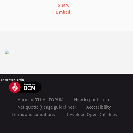
Share
Embed
About VIRTUAL FORUM
How to participate
Netiquette (usage guidelines)
Accessibility
Terms and conditions
Download Open Data files
FSMET 2020 at Twitter
FSMET 2020 at Facebook
FSMET 2020 at Instagram
FSMET 2020 at YouTube