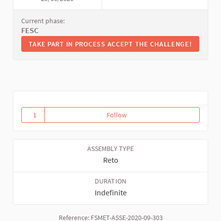
Current phase:
FESC
TAKE PART IN PROCESS ACCEPT THE CHALLENGE!
TAKE PART IN PROCESS ACCEPT THE CHALLENGE!
1
Follow
Repoblación regenerativa
1 follower
ASSEMBLY TYPE
Reto
DURATION
Indefinite
Reference: FSMET-ASSE-2020-09-303