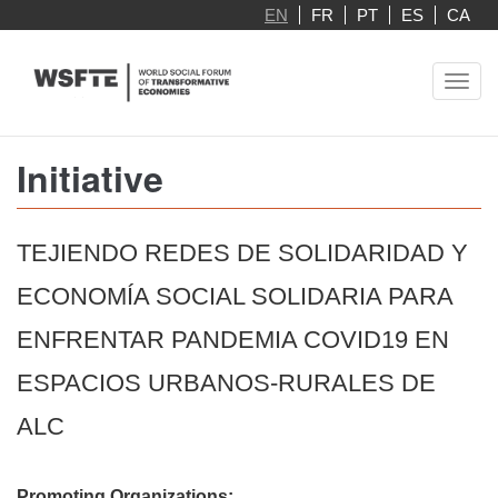
Skip
EN
FR
PT
ES
CA
to
main
Toggl
content
navig
Initiative
TEJIENDO REDES DE SOLIDARIDAD Y
ECONOMÍA SOCIAL SOLIDARIA PARA
ENFRENTAR PANDEMIA COVID19 EN
ESPACIOS URBANOS-RURALES DE
ALC
Promoting Organizations: