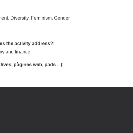
ent, Diversity, Feminism, Gender
s the activity address?:
my and finance
tives, pàgines web, pads ...):