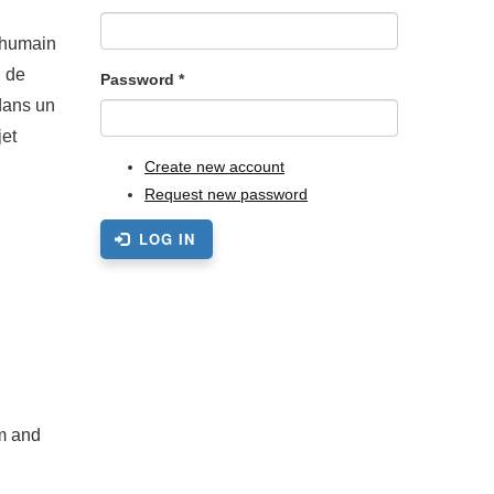
l’humain
n de
Password
*
 dans un
jet
Create new account
Request new password
LOG IN
sm and