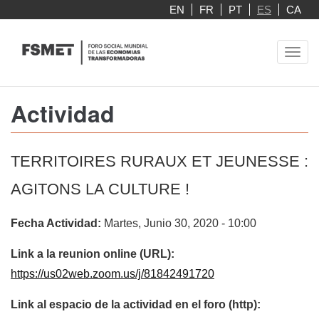
Pasar
EN
FR
PT
ES
CA
al
contenido
Toggl
principal
navig
Actividad
TERRITOIRES RURAUX ET JEUNESSE :
AGITONS LA CULTURE !
Fecha Actividad:
Martes, Junio 30, 2020 - 10:00
Link a la reunion online (URL):
https://us02web.zoom.us/j/81842491720
Link al espacio de la actividad en el foro (http):