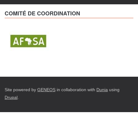
COMITÉ DE COORDINATION
Site powered by
GENEOS
in collaboration with
Dunia
using
Drupal
.