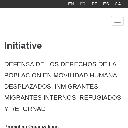
Aller
EN
FR
PT
ES
CA
au
contenu
Toggl
principal
navig
Initiative
DEFENSA DE LOS DERECHOS DE LA
POBLACION EN MOVILIDAD HUMANA:
DESPLAZADOS. INMIGRANTES,
MIGRANTES INTERNOS, REFUGIADOS
Y RETORNAD
Promoting Organizations: