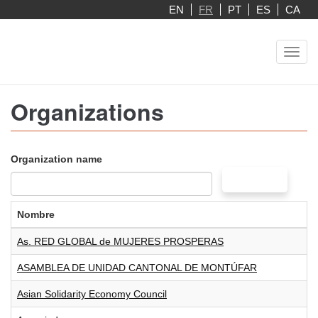
Aller
EN
FR
PT
ES
CA
au
contenu
Toggl
principal
navig
Organizations
Organization name
SEARCH
Nombre
As. RED GLOBAL de MUJERES PROSPERAS
ASAMBLEA DE UNIDAD CANTONAL DE MONTÚFAR
Asian Solidarity Economy Council