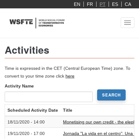
Skip
EN
FR
PT
ES
CA
to
main
Toggl
content
navig
Activities
Time is expressed in the CET (Central European Time) zone. To
convert to your time zone click
here
Activity Name
SEARCH
Scheduled Activity Date
Title
18/11/2020 - 14:00
Monetising our own credit - the elepha
19/11/2020 - 17:00
Jornada "La vida en el centro": Una ec