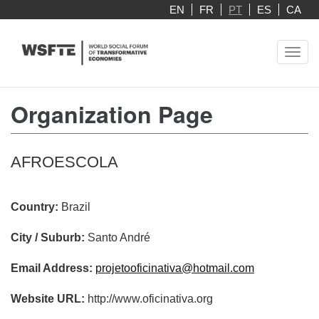
Skip
EN
FR
PT
ES
CA
to
main
Toggl
content
navig
Organization Page
AFROESCOLA
Country:
Brazil
City / Suburb:
Santo André
Email Address:
projetooficinativa@hotmail.com
Website URL:
http://www.oficinativa.org