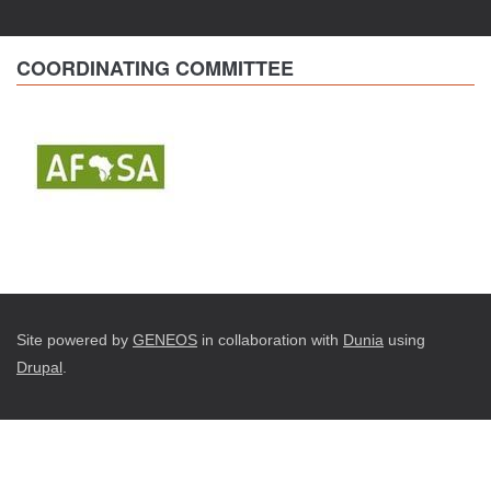
COORDINATING COMMITTEE
Site powered by
GENEOS
in collaboration with
Dunia
using
Drupal
.