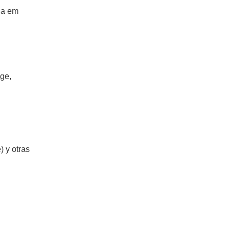
da em
age,
 y otras