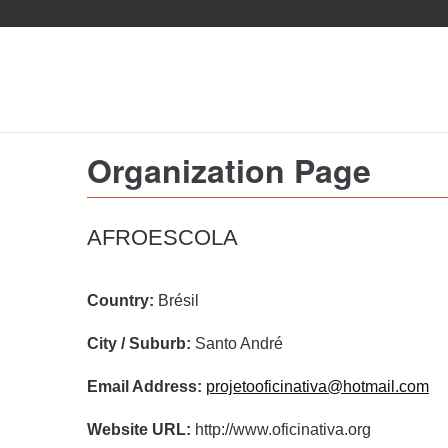
Aller
au
contenu
principal
Organization Page
AFROESCOLA
Country:
Brésil
City / Suburb:
Santo André
Email Address:
projetooficinativa@hotmail.com
Website URL:
http://www.oficinativa.org