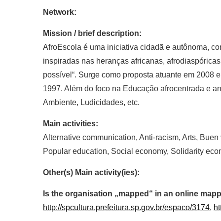
Network:
Mission / brief description:
AfroEscola é uma iniciativa cidadã e autônoma, co
inspiradas nas heranças africanas, afrodiaspóric
possível“. Surge como proposta atuante em 2008 e 
1997. Além do foco na Educação afrocentrada e an
Ambiente, Ludicidades, etc.
Main activities:
Alternative communication, Anti-racism, Arts, Buen 
Popular education, Social economy, Solidarity ec
Other(s) Main activity(ies):
Is the organisation „mapped“ in an online mapp
http://spcultura.prefeitura.sp.gov.br/espaco/3174
,
ht