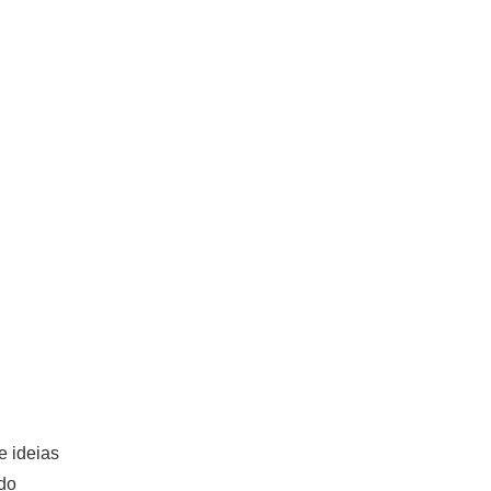
e ideias
ndo