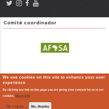
Comitè coordinador
We use cookies on this site to enhance your user
experience
By clicking any link on this page you are giving your consent for us to set
LEGAL WARNING
-
Cookie policy
| The other world that already
More info
cookies.
exists!
OK, I agree
No, thanks