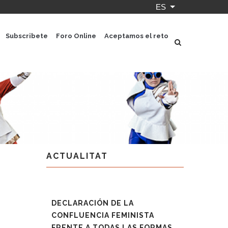
ES
Lista adicional 
Subscribete
Foro Online
Aceptamos el reto
ACTUALITAT
DECLARACIÓN DE LA
CONFLUENCIA FEMINISTA
FRENTE A TODAS LAS FORMAS