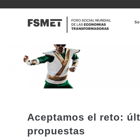
Pasar
al
NAVE
contenido
PRINC
So
principal
Aceptamos el reto: úl
propuestas