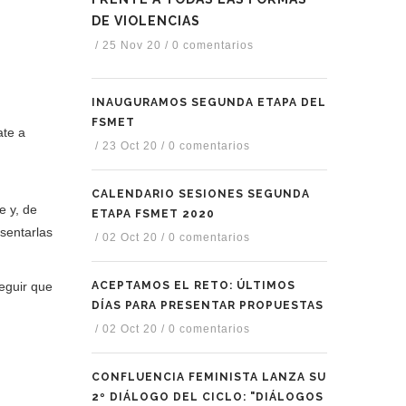
DE VIOLENCIAS
/
25 Nov 20
/
0 comentarios
INAUGURAMOS SEGUNDA ETAPA DEL
FSMET
ate a
/
23 Oct 20
/
0 comentarios
CALENDARIO SESIONES SEGUNDA
e y, de
ETAPA FSMET 2020
esentarlas
/
02 Oct 20
/
0 comentarios
ACEPTAMOS EL RETO: ÚLTIMOS
eguir que
DÍAS PARA PRESENTAR PROPUESTAS
/
02 Oct 20
/
0 comentarios
CONFLUENCIA FEMINISTA LANZA SU
2º DIÁLOGO DEL CICLO: "DIÁLOGOS