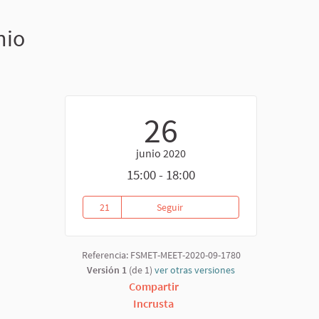
nio
26
junio 2020
15:00 - 18:00
21
Seguir
Asamblea de la Confluencia Femi
21 seguidoras
Referencia: FSMET-MEET-2020-09-1780
Versión 1
(de 1)
ver otras versiones
erno)
Compartir
Incrusta