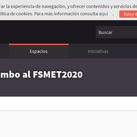
orar la experiencia de navegación, y ofrecer contenidos y servicios
ítica de cookies. Para más información consulta
aquí
.
Estoy 
(Enlace exte
Buscar
Espacios
Iniciativas
rumbo al FSMET2020