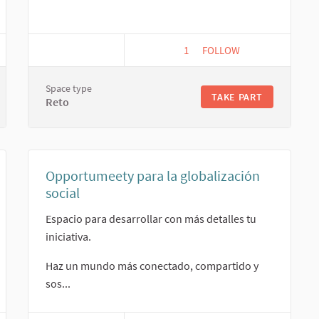
1
1 FOLLOWER
FOLLOW
A LA LIBERTAD. ESCUELA POPULAR DE MEDIOS DE COMUNICACIÓN C
SEMINARIOS ABIERTOS E
Space type
TAKE PART
Reto
Opportumeety para la globalización
social
Espacio para desarrollar con más detalles tu
iniciativa.
Haz un mundo más conectado, compartido y
sos...