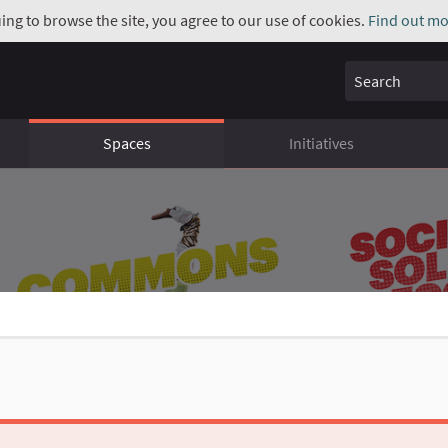
uing to browse the site, you agree to our use of cookies.
Find out mo
Search
Spaces
Initiatives