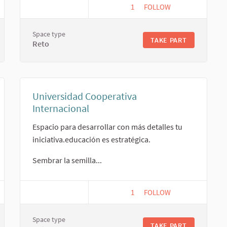
1
1 FOLLOWER
FOLLOW
DAD PARA EL DESARROLLO DE LA ECONOMÍA POPULAR Y SOLIDARIA
OPPORTUMEETY PARA LA
Space type
TAKE PART
Reto
Universidad Cooperativa
Internacional
Espacio para desarrollar con más detalles tu
iniciativa.educación es estratégica.
Sembrar la semilla...
1
1 FOLLOWER
FOLLOW
EGENERATIVA
UNIVERSIDAD COOPERAT
Space type
TAKE PART