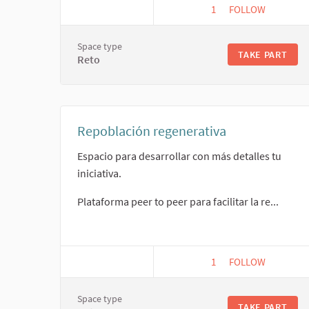
1
1 FOLLOWER
FOLLOW
INSTITUCIONALI
Space type
TAKE PART
Reto
Repoblación regenerativa
Espacio para desarrollar con más detalles tu
iniciativa.
Plataforma peer to peer para facilitar la re...
1
1 FOLLOWER
FOLLOW
REPOBLACIÓN R
Space type
TAKE PART