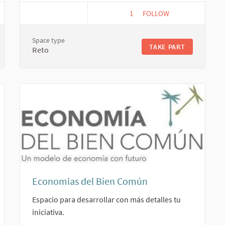
1
1 FOLLOWER
FOLLOW
S
APRENDER JUGANDO, A
Space type
TAKE PART
Reto
Economías del Bien Común
Espacio para desarrollar con más detalles tu
iniciativa.