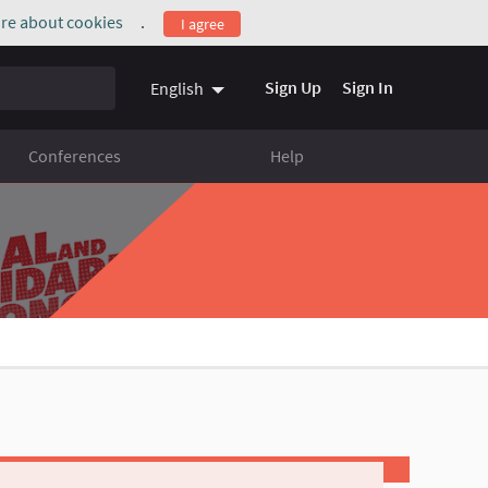
re about cookies
.
I agree
(External link)
Sign Up
Sign In
English
Conferences
Help