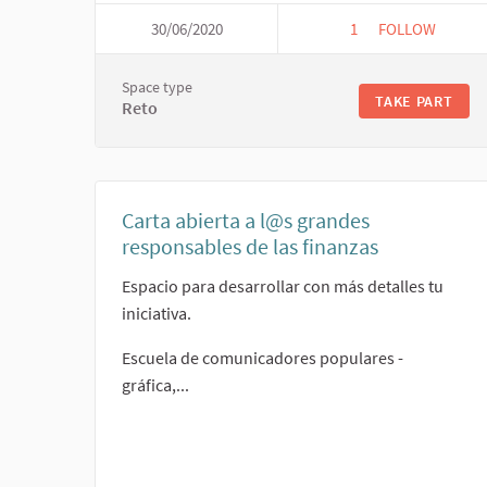
30/06/2020
1
1 FOLLOWER
FOLLOW
PLATAFORMES
Space type
TAKE PART
Reto
Carta abierta a l@s grandes
responsables de las finanzas
Espacio para desarrollar con más detalles tu
iniciativa.
Escuela de comunicadores populares -
gráfica,...