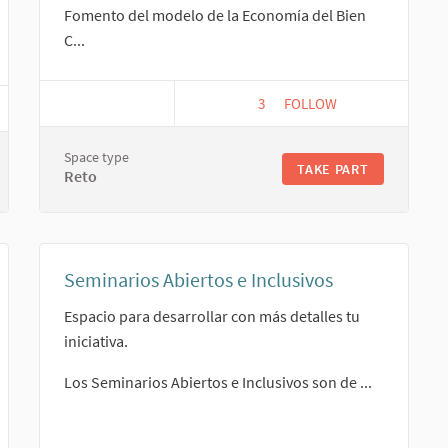
Fomento del modelo de la Economía del Bien
C...
3
3 FOLLOWERS
FOLLOW
ECONOMÍAS DEL BIEN 
A L@S GRANDES RESPONSABLES DE LAS FINANZAS
Space type
TAKE PART
Reto
Seminarios Abiertos e Inclusivos
Espacio para desarrollar con más detalles tu
iniciativa.
Los Seminarios Abiertos e Inclusivos son de ...