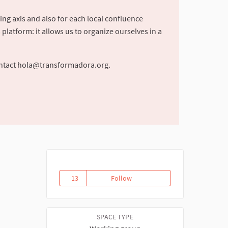
ing axis and also for each local confluence
latform: it allows us to organize ourselves in a
ntact
hola@transformadora.org
.
13
Follow
Aceptamos el reto!
13 followers
SPACE TYPE