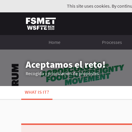
This site uses cookies. By contin
Home
Processes
Aceptamos el reto!
Recogida y priorización de propostes
WHAT IS IT?