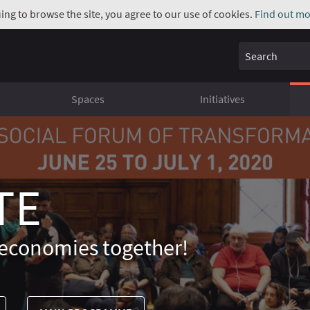
uing to browse the site, you agree to our use of cookies.
Find out mo
Search
Spaces
Initiatives
TE
economies together!