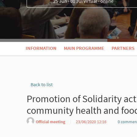
25 Jun - 01 Jul Virtual - online
INFORMATION
MAIN PROGRAMME
PARTNERS
Back to list
Promotion of Solidarity ac
community health and food
Official meeting
23/06/2020 12:16
0 commen