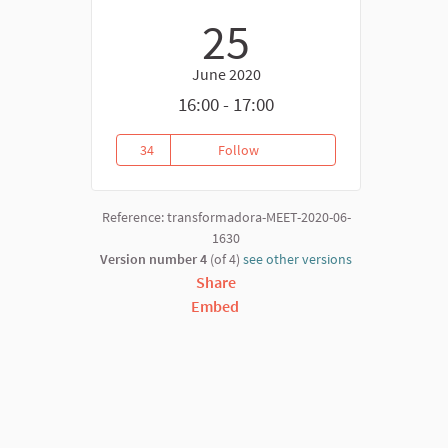
25
June 2020
16:00 - 17:00
34
Follow
Promotion of Solidarity action
34 followers
Reference: transformadora-MEET-2020-06-
1630
Version number 4
(of 4)
see other versions
Share
Embed