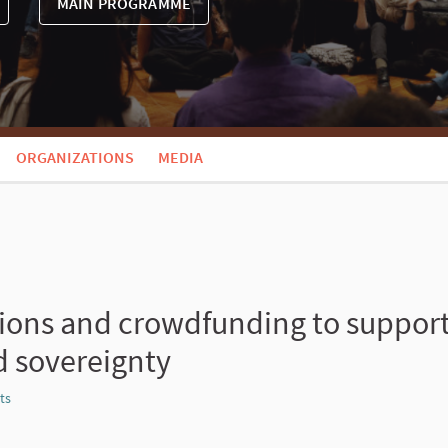
MAIN PROGRAMME
ORGANIZATIONS
MEDIA
tions and crowdfunding to support 
 sovereignty
ts
Report