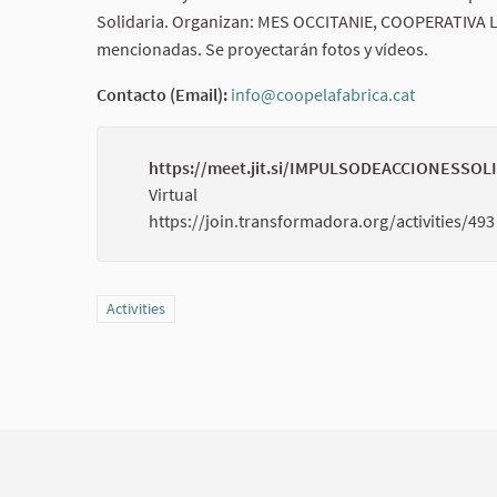
Solidaria. Organizan: MES OCCITANIE, COOPERATIVA L
mencionadas. Se proyectarán fotos y vídeos.
Contacto (Email):
info@coopelafabrica.cat
(External l
https://meet.jit.si/IMPULSODEACCIONESSOL
Virtual
https://join.transformadora.org/activities/493
Filter results for category: Activities
Activities