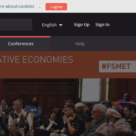
re about cookies
.
I agree
(External link)
Sign Up
Sign In
English
Conferences
Help