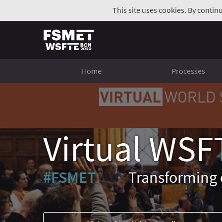
This site uses cookies. By contin
Home
Processes
Virtual WSF
#FSMET
Transforming 
(External link)