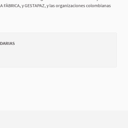
A FÀBRICA, y GESTAPAZ, y las organizaciones colombianas
ink)
IDARIAS
(External li