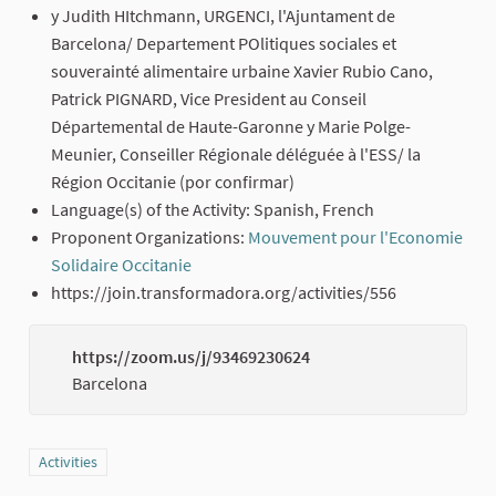
y Judith HItchmann, URGENCI, l'Ajuntament de
Barcelona/ Departement POlitiques sociales et
souverainté alimentaire urbaine Xavier Rubio Cano,
Patrick PIGNARD, Vice President au Conseil
Départemental de Haute-Garonne y Marie Polge-
Meunier, Conseiller Régionale déléguée à l'ESS/ la
Région Occitanie (por confirmar)
Language(s) of the Activity: Spanish, French
Proponent Organizations:
Mouvement pour l'Economie
Solidaire Occitanie
(External link)
https://join.transformadora.org/activities/556
https://zoom.us/j/93469230624
(Externa
Barcelona
Filter results for category: Activities
Activities