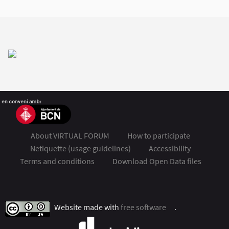
About VIRTUAL FORUM
How to participate
Netiquette (usage guidelines)
Accessibility
Terms and conditions
Download Open Data files
FSMET 2020 at Twitter
FSMET 2020 at Facebook
FSMET 2020 at Instagram
FSMET 2020 at YouTube
Website made with
free software
.
(External link)