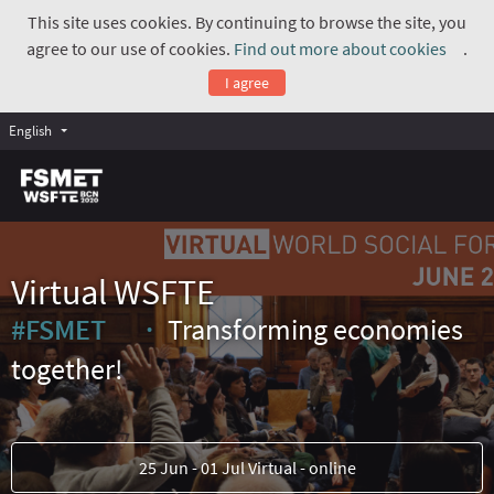
This site uses cookies. By continuing to browse the site, you
agree to our use of cookies.
Find out more about cookies
.
(Exte
I agree
English
Virtual WSFTE
#FSMET
Transforming economies
(External link)
together!
25 Jun - 01 Jul Virtual - online