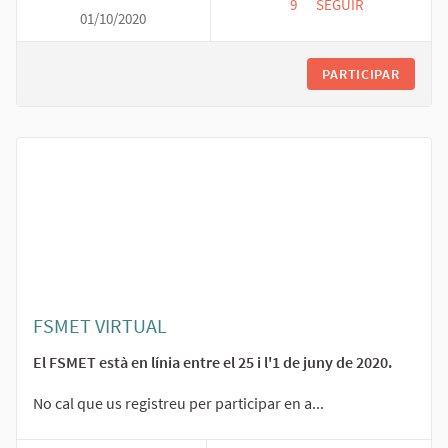
9
9 SEGUIDORES
SEGUIR
01/10/2020
FSMET 2020: II PART
PARTICIPAR
FSMET VIRTUAL
El FSMET està en línia entre el 25 i l'1 de juny de 2020.
No cal que us registreu per participar en a...