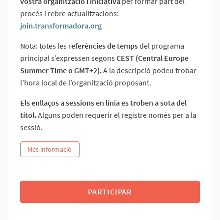
vostra organització i iniciativa
per formar part del
procés i rebre actualitzacions:
join.transformadora.org
(Enllaç extern)
Nota: totes les r
eferències de temps
del programa
principal s’expressen segons
CEST (Central Europe
Summer Time o GMT+2).
A la descripció podeu trobar
l’hora local de l’organització proposant.
Els enllaços a sessions en línia es troben a sota del
títol.
Alguns poden requerir el registre només per a la
sessió.
Més informació
PARTICIPAR