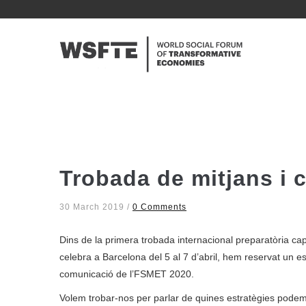
Skip
to
NAVE
main
PRINC
content
Trobada de mitjans i
30 March 2019
/
0 Comments
Dins de la primera trobada internacional preparatòria 
celebra a Barcelona del 5 al 7 d’abril, hem reservat un 
comunicació de l’FSMET 2020.
Volem trobar-nos per parlar de quines estratègies podem