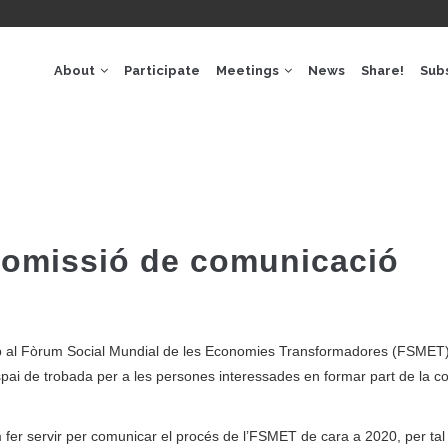
GACIÓ
IPAL
About
Participate
Meetings
News
Share!
Sub
 comissió de comunicació
cap al Fòrum Social Mundial de les Economies Transformadores (FSMET)
espai de trobada per a les persones interessades en formar part de la c
 fer servir per comunicar el procés de l’FSMET de cara a 2020, per tal