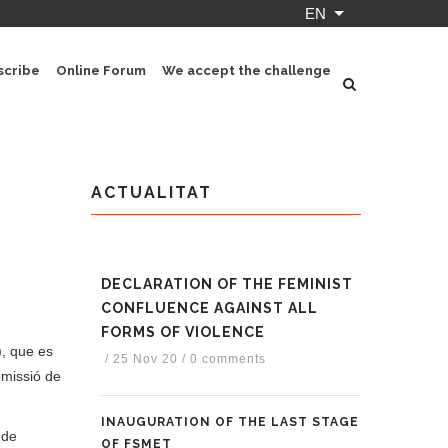
EN
List additional ac
scribe
Online Forum
We accept the challenge
ACTUALITAT
DECLARATION OF THE FEMINIST
CONFLUENCE AGAINST ALL
FORMS OF VIOLENCE
, que es
/
25 Nov 20
/
0 comments
omissió de
INAUGURATION OF THE LAST STAGE
 de
OF FSMET