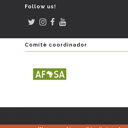
Follow us!
Comitè coordinador
LEGAL WARNING
-
Cookie policy
| The other world that a