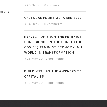
/
23 Oct 20
/
0 comments
com ens
CALENDAR FSMET OCTOBER 2020
/
14 Oct 20
/
0 comments
REFLECTION FROM THE FEMINIST
CONFLUENCE IN THE CONTEXT OF
COVID19 FEMINIST ECONOMY IN A
WORLD IN TRANSFORMATION
/
16 May 20
/
0 comments
BUILD WITH US THE ANSWERS TO
CAPITALISM
/
13 May 20
/
0 comments