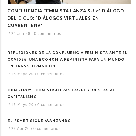
CONFLUENCIA FEMINISTA LANZA SU 2º DIÁLOGO
dicional de acciones
DEL CICLO: "DIÁLOGOS VIRTUALES EN
CUARENTENA"
/
21 Jun 20
/
0 comentarios
REFLEXIONES DE LA CONFLUENCIA FEMINISTA ANTE EL
COVID19: UNA ECONOMÍA FEMINISTA PARA UN MUNDO
EN TRANSFORMACIÓN
/
16 Mayo 20
/
0 comentarios
CONSTRUYE CON NOSOTRAS LAS RESPUESTAS AL
CAPITALISMO
/
13 Mayo 20
/
0 comentarios
EL FSMET SIGUE AVANZANDO
/
23 Abr 20
/
0 comentarios