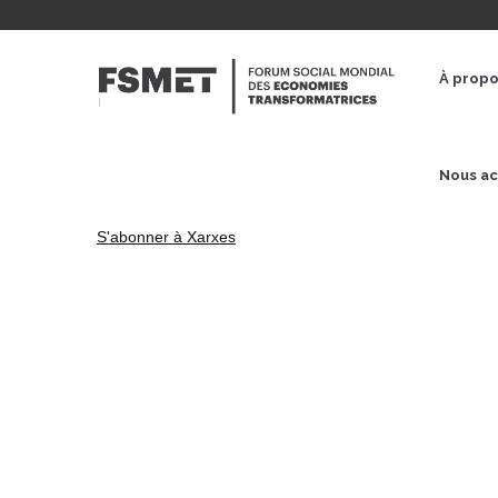
Aller
au
NAVE
contenu
PRINC
À prop
principal
Nous ac
S'abonner à Xarxes