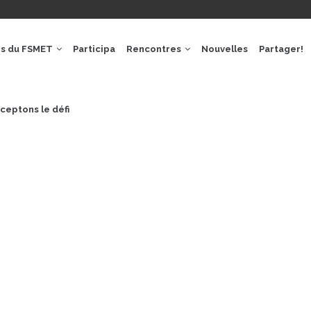
GACIÓ
IPAL
os du FSMET
Participa
Rencontres
Nouvelles
Partager!
ceptons le défi