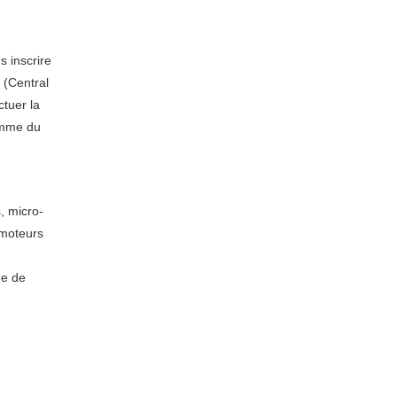
s inscrire
 (Central
ctuer la
amme du
, micro-
omoteurs
ge de