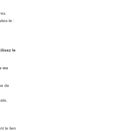
res.
ites-le :
lisez le
au ou
ne de
date,
t le lien