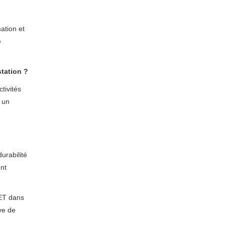
ation et
e
station ?
tivités
 un
urabilité
ent
MET dans
ive de