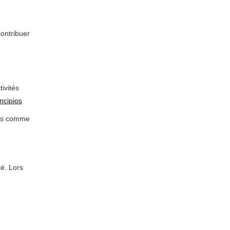
contribuer
ivités
ncipios
tées comme
té. Lors