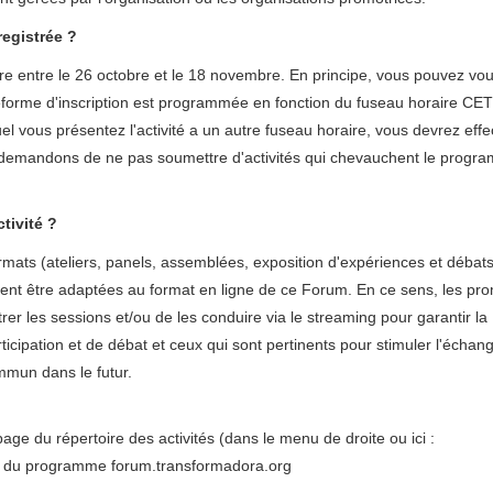
registrée ?
re entre le 26 octobre et le 18 novembre. En principe, vous pouvez vou
teforme d'inscription est programmée en fonction du fuseau horaire CET
el vous présentez l'activité a un autre fuseau horaire, vous devrez effe
 demandons de ne pas soumettre d'activités qui chevauchent le progr
tivité ?
ormats (ateliers, panels, assemblées, exposition d'expériences et débats
euvent être adaptées au format en ligne de ce Forum. En ce sens, les pr
istrer les sessions et/ou de les conduire via le streaming pour garantir la
ticipation et de débat et ceux qui sont pertinents pour stimuler l'échan
mun dans le futur.
age du répertoire des activités (dans le menu de droite ou ici :
es du programme forum.transformadora.org