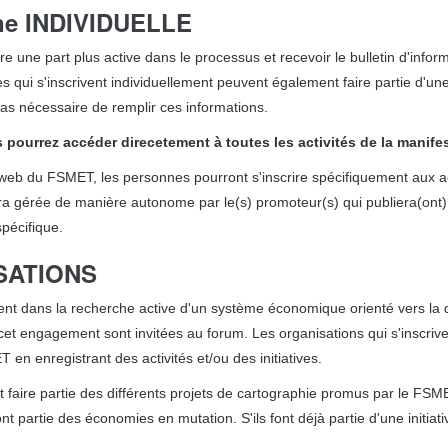
nne INDIVIDUELLE
 une part plus active dans le processus et recevoir le bulletin d'inform
s qui s'inscrivent individuellement peuvent également faire partie d'un
 pas nécessaire de remplir ces informations.
ous pourrez accéder direcetement à toutes les activités de la manife
 web du FSMET, les personnes pourront s'inscrire spécifiquement aux ac
sera gérée de manière autonome par le(s) promoteur(s) qui publiera(ont)
spécifique.
ISATIONS
nt dans la recherche active d'un système économique orienté vers la d
 cet engagement sont invitées au forum. Les organisations qui s'inscriv
n enregistrant des activités et/ou des initiatives.
eut faire partie des différents projets de cartographie promus par le FS
ont partie des économies en mutation. S'ils font déjà partie d'une initiat