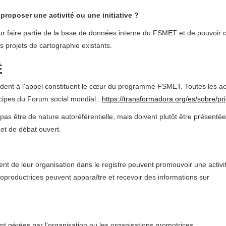
 proposer une activité ou une initiative ?
pour faire partie de la base de données interne du FSMET et de pouvoir 
s projets de cartographie existants.
É
ondent à l'appel constituent le cœur du programme FSMET. Toutes les act
ncipes du Forum social mondial :
https://transformadora.org/es/sobre/pri
nt pas être de nature autoréférentielle, mais doivent plutôt être présen
et de débat ouvert.
ment de leur organisation dans le registre peuvent promouvoir une activi
 coproductrices peuvent apparaître et recevoir des informations sur
ont gérées par l'organisation ou les organisations promotrices.