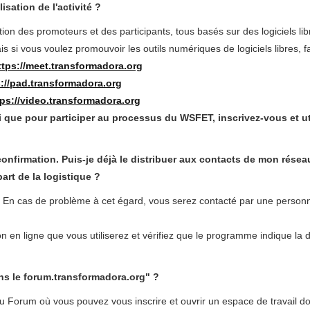
isation de l'activité ?
sition des promoteurs et des participants, tous basés sur des logiciels lib
is si vous voulez promouvoir les outils numériques de logiciels libres, fa
ttps://meet.transformadora.org
s://pad.transformadora.org
tps://video.transformadora.org
nsi que pour participer au processus du WSFET, inscrivez-vous et uti
de confirmation. Puis-je déjà le distribuer aux contacts de mon rése
art de la logistique ?
é. En cas de problème à cet égard, vous serez contacté par une person
on en ligne que vous utiliserez et vérifiez que le programme indique la 
ans le forum.transformadora.org" ?
u Forum où vous pouvez vous inscrire et ouvrir un espace de travail don