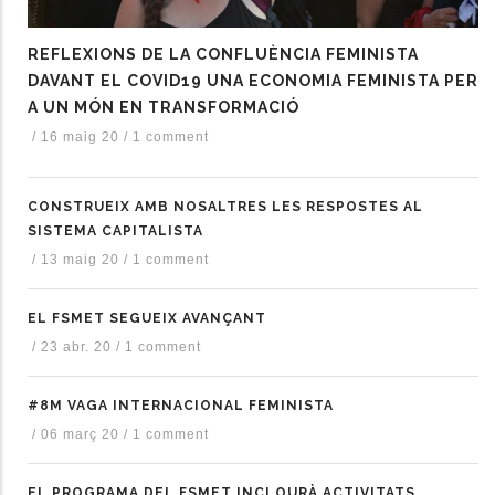
REFLEXIONS DE LA CONFLUÈNCIA FEMINISTA
DAVANT EL COVID19 UNA ECONOMIA FEMINISTA PER
A UN MÓN EN TRANSFORMACIÓ
/
16 maig 20
/
1 comment
CONSTRUEIX AMB NOSALTRES LES RESPOSTES AL
SISTEMA CAPITALISTA
/
13 maig 20
/
1 comment
EL FSMET SEGUEIX AVANÇANT
/
23 abr. 20
/
1 comment
#8M VAGA INTERNACIONAL FEMINISTA
/
06 març 20
/
1 comment
EL PROGRAMA DEL FSMET INCLOURÀ ACTIVITATS