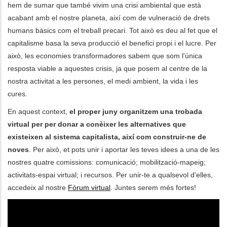
hem de sumar que també vivim una crisi ambiental que està
acabant amb el nostre planeta, així com de vulneració de drets
les accions addicionals
humans bàsics com el treball precari. Tot això es deu al fet que el
capitalisme basa la seva producció el benefici propi i el lucre. Per
això, les economies transformadores sabem que som l'única
resposta viable a aquestes crisis, ja que posem al centre de la
nostra activitat a les persones, el medi ambient, la vida i les
cures.
En aquest context,
el proper juny organitzem una trobada
virtual per per donar a conèixer les alternatives que
existeixen al sistema capitalista, així com construir-ne de
noves
. Per això, et pots unir i aportar les teves idees a una de les
nostres quatre comissions: comunicació; mobilització-mapeig;
activitats-espai virtual; i recursos. Per unir-te a qualsevol d'elles,
accedeix al nostre
Fòrum virtual
. Juntes serem més fortes!