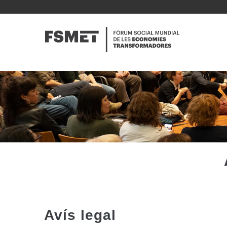
Vés
al
NAVE
contingut
PRINC
Avís legal