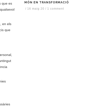
MÓN EN TRANSFORMACIÓ
s que es
/
16 maig 20
/
1 comment
 qualsevol
, en els
cis que
ersonal,
antingut
ència
mies
ssàries