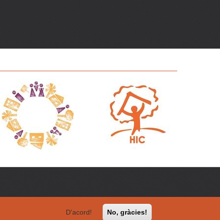
D'acord!
No, gràcies!