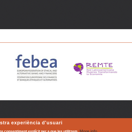
teix!
ostra experiència d'usuari
More info
tre consentiment explícit per a que les utilitzem.