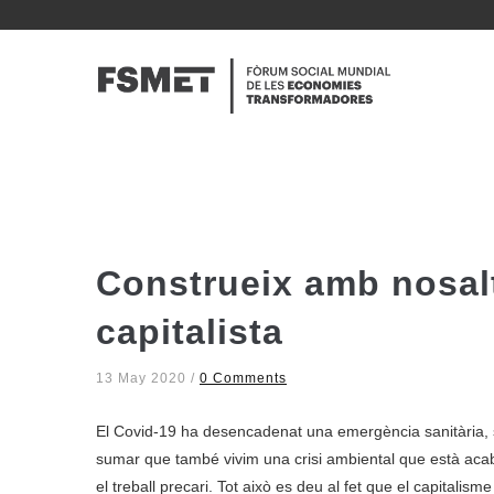
Vés
al
NAVE
contingut
PRINC
Construeix amb nosalt
capitalista
13 May 2020
/
0 Comments
El Covid-19 ha desencadenat una emergència sanitària, so
sumar que també vivim una crisi ambiental que està aca
el treball precari. Tot això es deu al fet que el capitalism