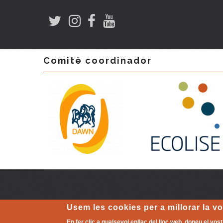
Comitè coordinador
AVIS LEGAL
-
Política de cookies
| L'altre món que ja exis
Usem les cookies per a millorar la v
En fer clic a qualsevol enllaç del lloc web, doneu el vos