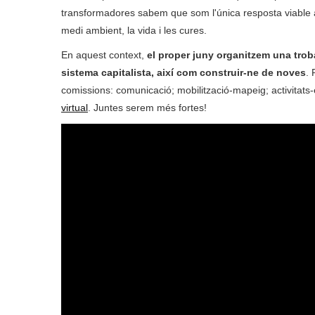
transformadores sabem que som l'única resposta viable a a
medi ambient, la vida i les cures.
En aquest context,
el proper juny organitzem una troba
sistema capitalista, així com construir-ne de noves
. 
comissions: comunicació; mobilització-mapeig; activitats-e
virtual
. Juntes serem més fortes!