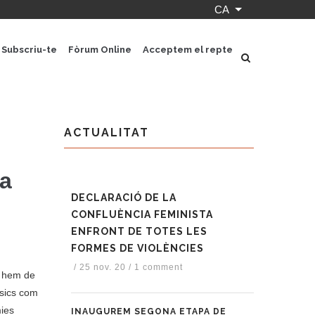
CA
Llista les accion
Subscriu-te
Fòrum Online
Acceptem el repte
ACTUALITAT
ma
DECLARACIÓ DE LA
CONFLUÈNCIA FEMINISTA
ENFRONT DE TOTES LES
FORMES DE VIOLÈNCIES
/
25 nov. 20
/
1 comment
i hem de
àsics com
mies
INAUGUREM SEGONA ETAPA DE