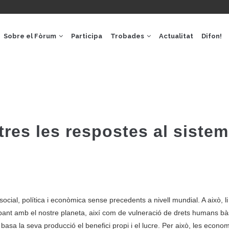
GACIÓ
IPAL
Sobre el Fòrum
Participa
Trobades
Actualitat
Difon!
res les respostes al siste
cial, política i econòmica sense precedents a nivell mundial. A això, l
bant amb el nostre planeta, així com de vulneració de drets humans b
e basa la seva producció el benefici propi i el lucre. Per això, les econo