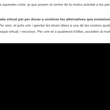
questes crisis, ja que posem al centre de la nostra activitat a les per
da virtual per per donar a conèixer les alternatives que existeixe
Per això, et pots unir i aportar les teves idees a una de les nostres quat
spai virtual; i recursos. Per unir-te a qualsevol d'elles, accedeix al nos