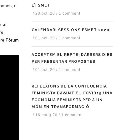
L'FSMET
sones, el
/
23 oct. 20
/
1 comment
n al
CALENDARI SESSIONS FSMET 2020
re
/
01 oct. 20
/
1 comment
tre
Fòrum
ACCEPTEM EL REPTE: DARRERS DIES
PER PRESENTAR PROPOSTES
/
01 oct. 20
/
1 comment
REFLEXIONS DE LA CONFLUÈNCIA
FEMINISTA DAVANT EL COVID19 UNA
ECONOMIA FEMINISTA PER A UN
MÓN EN TRANSFORMACIÓ
/
16 maig 20
/
1 comment