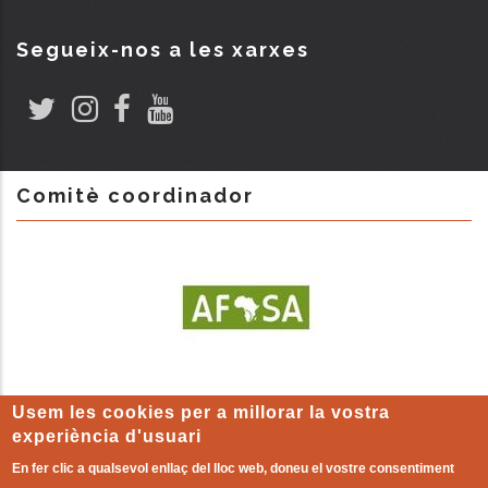
Segueix-nos a les xarxes
Comitè coordinador
Usem les cookies per a millorar la vostra
experiència d'usuari
En fer clic a qualsevol enllaç del lloc web, doneu el vostre consentiment