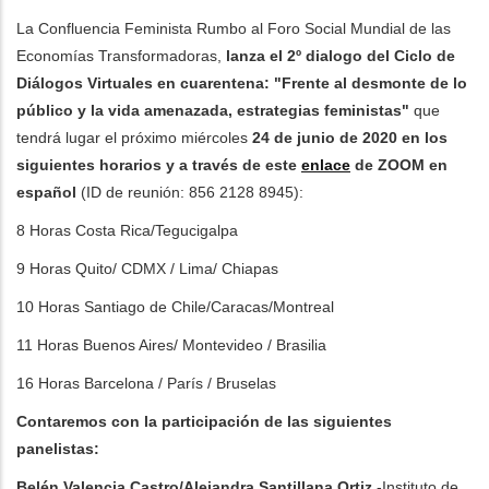
La Confluencia Feminista Rumbo al Foro Social Mundial de las
les accions addicionals
Economías Transformadoras,
lanza el 2º dialogo del Ciclo de
Diálogos Virtuales en cuarentena: "Frente al desmonte de lo
público y la vida amenazada, estrategias feministas"
que
tendrá lugar el próximo miércoles
24 de junio de 2020
en los
siguientes horarios
y a través de este
enlace
de ZOOM en
español
(ID de reunión: 856 2128 8945):
8 Horas Costa Rica/Tegucigalpa
9 Horas Quito/ CDMX / Lima⁣⁣/ Chiapas
10 Horas Santiago de Chile/Caracas/Montreal
11 Horas Buenos Aires/ Montevideo / Brasilia⁣
16 Horas Barcelona / París⁣⁣ / Bruselas
Contaremos con la participación de las siguientes
panelistas:
Belén Valencia Castro/Alejandra Santillana Ortiz
-Instituto de