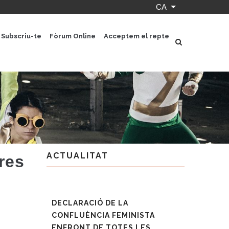
CA
Llista les accion
Subscriu-te
Fòrum Online
Acceptem el repte
ACTUALITAT
res
DECLARACIÓ DE LA
CONFLUÈNCIA FEMINISTA
ENFRONT DE TOTES LES