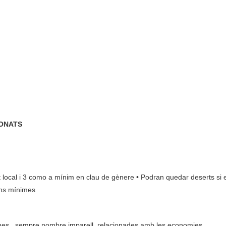
IONATS
bit local i 3 como a mínim en clau de gènere • Podran quedar deserts si 
ons mínimes
ones , sempre nombre imparell, relacionades amb les economies