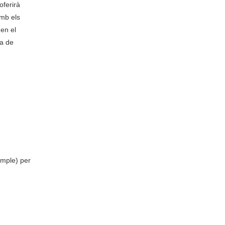
oferirà
amb els
en el
da de
emple) per