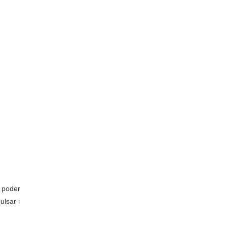
a poder
ulsar i