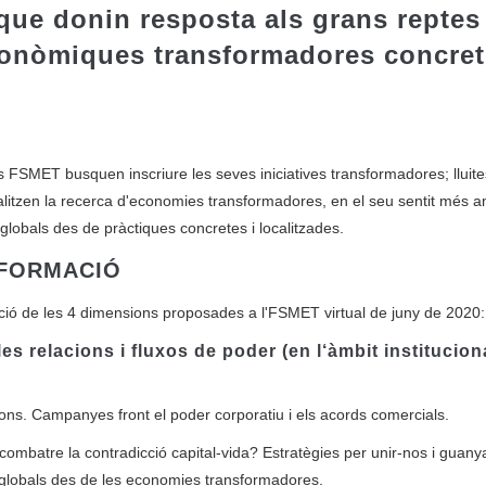
s que donin resposta als grans reptes
conòmi
qu
es transformadores concret
és FSMET busquen inscriure les seves iniciatives transformadores; lluite
alitzen la recerca d'economies transformadores, en el seu sentit més a
globals des de pràctiques concretes i localitzades.
SFORMACIÓ
ció de les 4 dimensions proposades a l'FSMET virtual de juny de 2020:
es relacions i fluxos de poder (en l‘àmbit institucion
ions. Campanyes front el poder corporatiu i els acords comercials.
 combatre la contradicció capital-vida? Estratègies per unir-nos i guany
i globals des de les economies transformadores.