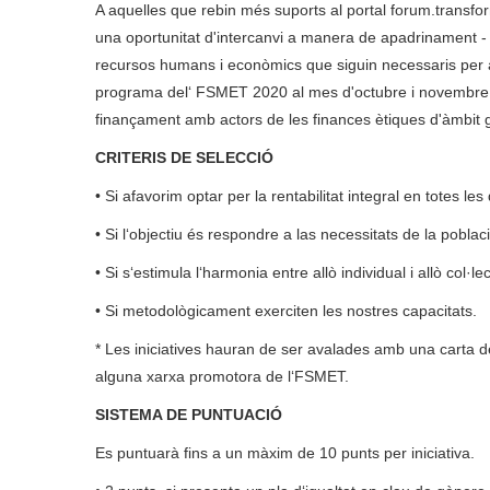
A aquelles que rebin més suports al portal forum.transfor
una oportunitat d'intercanvi a manera de apadrinament - 
recursos humans i econòmics que siguin necessaris per al
programa del‘ FSMET 2020 al mes d'octubre i novembre, i
finançament amb actors de les finances ètiques d'àmbit g
CRITERIS DE SELECCIÓ
• Si afavorim optar per la rentabilitat integral en totes l
• Si l‘objectiu és respondre a las necessitats de la poblaci
• Si s‘estimula l‘harmonia entre allò individual i allò col·lec
• Si metodològicament exerciten les nostres capacitats.
* Les iniciatives hauran de ser avalades amb una carta de
alguna xarxa promotora de l‘FSMET.
SISTEMA DE PUNTUACIÓ
Es puntuarà fins a un màxim de 10 punts per iniciativa.