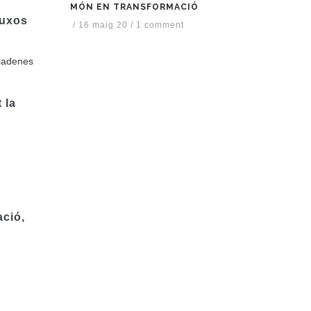
MÓN EN TRANSFORMACIÓ
luxos
/
16 maig 20
/
1 comment
 Cadenes
 la
ció,