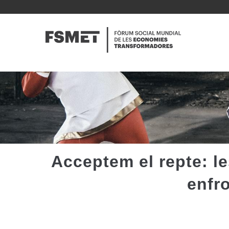
Vés
al
NAVE
contingut
PRINC
Acceptem el repte: 
enfro