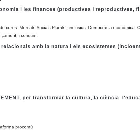
mia i les finances (productives i reproductives, f
de cures. Mercats Socials Plurals i inclusius. Democràcia econòmica.
nançament, i consum.
lacionals amb la natura i els ecosistemes (incloent
T, per transformar la cultura, la ciència, l‘educa
ataforma procomú