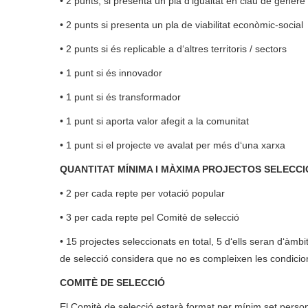
• 2 punts, si presenta un pla d‘igualtat en clau de gènere
• 2 punts si presenta un pla de viabilitat econòmic-social
• 2 punts si és replicable a d‘altres territoris / sectors
• 1 punt si és innovador
• 1 punt si és transformador
• 1 punt si aporta valor afegit a la comunitat
• 1 punt si el projecte ve avalat per més d‘una xarxa
QUANTITAT MÍNIMA I MÀXIMA PROJECTOS SELECC
• 2 per cada repte per votació popular
• 3 per cada repte pel Comitè de selecció
• 15 projectes seleccionats en total, 5 d‘ells seran d‘àm
de selecció considera que no es compleixen les condici
COMITÈ DE SELECCIÓ
El Comitè de selecció estarà format per mínim set pers