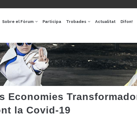
GACIÓ
IPAL
Sobre el Fòrum
Participa
Trobades
Actualitat
Difon!
les Economies Transformado
nt la Covid-19