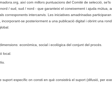
madora.org, així com millors puntuacions del Comitè de selecció, se'ls 
nord / sud, sud / nord - que garanteixi el coneixement i ajuda mútua, 
s corresponents intercanvis. Les iniciatives amadrinadas participaran 
ncorporant-se posteriorment a una publicació digital i obrint una ron
lobal.
es dimensions: econòmica, social i ecològica del conjunt del procés.
ó local.
tiu.
 suport específic on consti en què consistirà el suport (difusió, per ex