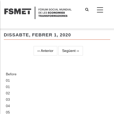
Vés
al
contingut
DISSABTE, FEBRER 1, 2020
‹‹
Anterior
Següent
››
Paginació
Before
01
01
02
03
04
05