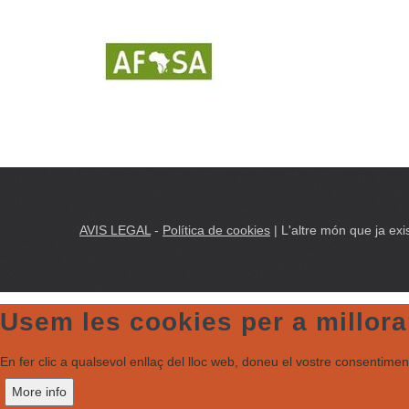
AVIS LEGAL
-
Política de cookies
| L'altre món que ja exis
Usem les cookies per a millorar
En fer clic a qualsevol enllaç del lloc web, doneu el vostre consentiment 
More info