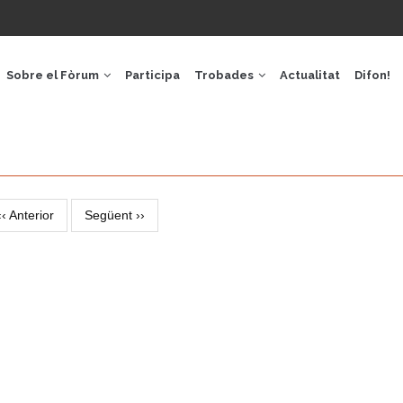
GACIÓ
IPAL
Sobre el Fòrum
Participa
Trobades
Actualitat
Difon!
‹‹
Anterior
Següent
››