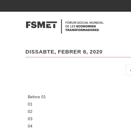
Vés
al
NAVE
contingut
PRINC
DISSABTE, FEBRER 8, 2020
Paginació
Before 01
01
02
03
04