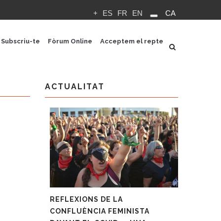
+
ES
FR
EN
CA
Llista
les
Subscriu-te
Fòrum Online
Acceptem el repte
accions
addicionals
ACTUALITAT
REFLEXIONS DE LA
CONFLUÈNCIA FEMINISTA