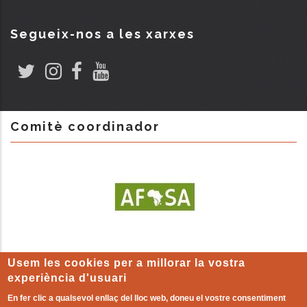
Segueix-nos a les xarxes
Comitè coordinador
Usem les cookies per a millorar la vostra
experiència d'usuari
En fer clic a qualsevol enllaç del lloc web, doneu el vostre consentiment