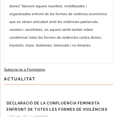
dones" llancem aquest manifest, mobilitzades i
les accions addicionals
organitzades enfront de les formes de violència econòmica
que es vénen articulant amb les violències patriarcals,
racistes i xenòfobes, en aquest sentit també volem
condemnar totes les formes de violències contra dones,
travestís, trans, lesbianes, bisexuals i no binaries.
Subscriu-te a Feminismo
ACTUALITAT
DECLARACIÓ DE LA CONFLUÈNCIA FEMINISTA
ENFRONT DE TOTES LES FORMES DE VIOLÈNCIES
/
25 nov. 20
/
1 comment