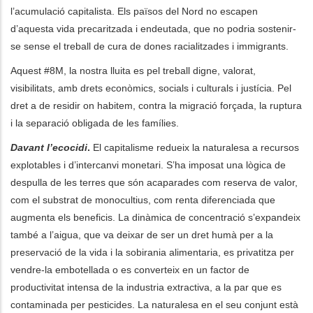
l’acumulació capitalista. Els països del Nord no escapen
d’aquesta vida precaritzada i endeutada, que no podria sostenir-
se sense el treball de cura de dones racialitzades i immigrants.
Aquest #8M, la nostra lluita es pel treball digne, valorat,
visibilitats, amb drets econòmics, socials i culturals i justícia. Pel
dret a de residir on habitem, contra la migració forçada, la ruptura
i la separació obligada de les famílies.
Davant l’ecocidi
.
El capitalisme redueix la naturalesa a recursos
explotables i d’intercanvi monetari. S’ha imposat una lògica de
despulla de les terres que són acaparades com reserva de valor,
com el substrat de monocultius, com renta diferenciada que
augmenta els beneficis. La dinàmica de concentració s’expandeix
també a l’aigua, que va deixar de ser un dret humà per a la
preservació de la vida i la sobirania alimentaria, es privatitza per
vendre-la embotellada o es converteix en un factor de
productivitat intensa de la industria extractiva, a la par que es
contaminada per pesticides. La naturalesa en el seu conjunt està