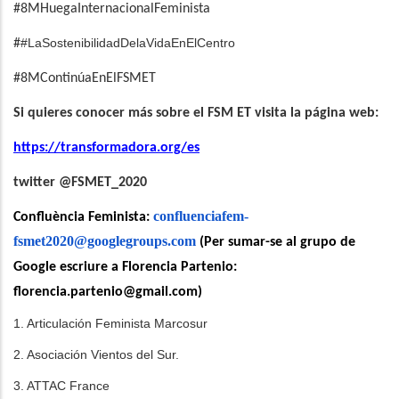
#8MHuegaInternacionalFeminista
#LaSostenibilidadDelaVidaEnElCentro
#
#8MContinúaEnElFSMET
Si quieres conocer más sobre el FSM ET visita la página web:
https://transformadora.org/es
twitter @FSMET_2020
confluenciafem-
Confluència Feminista:
fsmet2020@googlegroups.com
(Per sumar-se al grupo de
Google escriure a Florencia Partenio:
florencia.partenio@gmail.com
)
1. Articulación Feminista Marcosur
2. Asociación Vientos del Sur.
3. ATTAC France