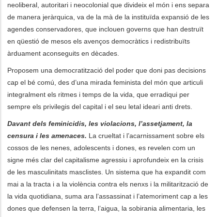
neoliberal, autoritari i neocolonial que divideix el món i ens separa
de manera jeràrquica, va de la mà de la instituïda expansió de les
agendes conservadores, que inclouen governs que han destruït
en qüestió de mesos els avenços democràtics i redistribuïts
àrduament aconseguits en dècades.
Proposem una democratització del poder que doni pas decisions
cap el bé comú, des d’una mirada feminista del món que articuli
integralment els ritmes i temps de la vida, que erradiqui per
sempre els privilegis del capital i el seu letal ideari anti drets.
Davant dels feminicidis, les violacions, l’assetjament, la
censura i les amenaces.
La crueltat i l’acarnissament sobre els
cossos de les nenes, adolescents i dones, es revelen com un
signe més clar del capitalisme agressiu i aprofundeix en la crisis
de les masculinitats masclistes. Un sistema que ha expandit com
mai a la tracta i a la violència contra els nenxs i la militarització de
la vida quotidiana, suma ara l’assassinat i l’atemoriment cap a les
dones que defensen la terra, l’aigua, la sobirania alimentaria, les