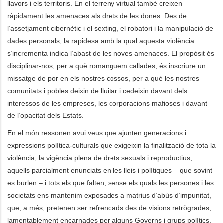
llavors i els territoris. En el terreny virtual també creixen
ràpidament les amenaces als drets de les dones. Des de
l’assetjament cibernètic i el sexting, el robatori i la manipulació de
dades personals, la rapidesa amb la qual aquesta violència
s’incrementa indica l’abast de les noves amenaces. El propòsit és
disciplinar-nos, per a què romanguem callades, és inscriure un
missatge de por en els nostres cossos, per a què les nostres
comunitats i pobles deixin de lluitar i cedeixin davant dels
interessos de les empreses, les corporacions mafioses i davant
de l’opacitat dels Estats.
En el món ressonen avui veus que ajunten generacions i
expressions política-culturals que exigeixin la finalització de tota la
violència, la vigència plena de drets sexuals i reproductius,
aquells parcialment enunciats en les lleis i polítiques – que sovint
es burlen – i tots els que falten, sense els quals les persones i les
societats ens mantenim exposades a matrius d’abús d’impunitat,
que, a més, pretenen ser refrendads des de visions retrògrades,
lamentablement encarnades per alguns Governs i grups polítics.