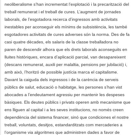
neoliberalisme s’han incrementat l’explotació i la precarització del
treball remunerat i el treball de cures. L’augment de jornades
laborals, de l’esgotadora recerca d’ingressos amb activitats
inestables per aconseguir els mínims de subsistència, les també
esgotadores activitats de cures adverses són la norma. Des de fa
casi quatre dècades, els salaris de la classe treballadora no
paren de descendir alhora que els drets laborals aconseguits en
lluites històriques, encara d’aplicació parcial, van desapareixent
(descans remunerat, auxili per malaltia, pensions per jubilació) i,
amb això, l’horitzó de possible justícia marca el capitalisme.
Davant la caiguda dels ingressos i de la carència de serveis
públics de salut, educació o habitatge, les persones s’han vist
abocades a l’endeutament agressiu per mantenir les despeses
bàsiques. Els deutes públics i privats operen amb mecanisme que
ens lliguen al capital i a les seves institucions, no només creen
dependència del sistema financer, sinó que condiciones el nostre
treball, voluntats, desitjos, estandarditzats com mercaderies a
l’organisme via algoritmes que administren dades a favor de