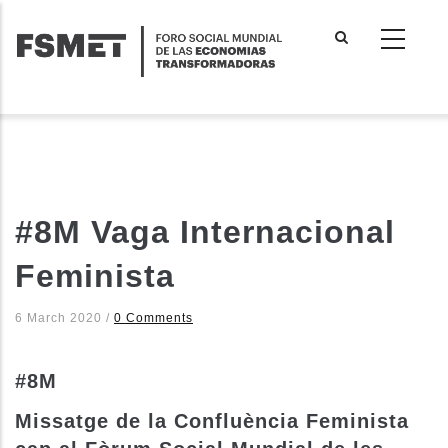
Pasar
al
contenido
principal
#8M Vaga Internacional
Feminista
6 March 2020
/
0 Comments
#8M
Missatge de la Confluència Feminista