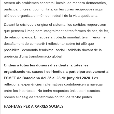
atenen als problemes concrets i locals, de manera democràtica,
participant i creant comunitats, on les cures recíproques siguin
allò que organitza el món del treball i de la vida quotidiana.
Davant la crisi que s’origina el sistema, les sortides requereixen
que pensem i imaginem integralment altres formes de ser, de fer,
de relacionar-nos. En aquesta trobada mundial, tenim l’enorme
desafiament de compartir i reflexionar sobre tot allò que
possibilita l’economia feminista, social i solidària davant de la
urgència d’una transformació global.
Cridem a totes les dones i dissidents, a totes les
organitzacions, xarxes i col·lectius a participar activament al
FSMET de Barcelona del 25 al 28 de juny del 2020
. Les
reflexions, experiències i alternatives contribueixen a navegar
entre les incerteses. No tenim respostes úniques ni exactes,
només el desig de transformar-ho tot i de fer-ho juntes.
HASHTAGS PER A XARXES SOCIALS