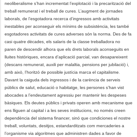
neoliberalisme s’han incrementat l’explotació i la precarització del
treball remunerat i el treball de cures. L’augment de jornades
laborals, de l’esgotadora recerca d’ingressos amb activitats
inestables per aconseguir els mínims de subsistència, les també
esgotadores activitats de cures adverses són la norma. Des de fa
casi quatre dècades, els salaris de la classe treballadora no
paren de descendir alhora que els drets laborals aconseguits en
lluites històriques, encara d’aplicació parcial, van desapareixent
(descans remunerat, auxili per malaltia, pensions per jubilació) i,
amb això, l’horitzó de possible justícia marca el capitalisme.
Davant la caiguda dels ingressos i de la carència de serveis
públics de salut, educació o habitatge, les persones s’han vist
abocades a l’endeutament agressiu per mantenir les despeses
bàsiques. Els deutes públics i privats operen amb mecanisme que
ens lliguen al capital i a les seves institucions, no només creen
dependència del sistema financer, sinó que condiciones el nostre
treball, voluntats, desitjos, estandarditzats com mercaderies a
l’organisme via algoritmes que administren dades a favor de