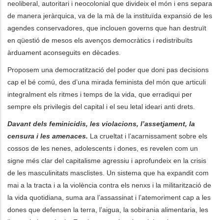
neoliberal, autoritari i neocolonial que divideix el món i ens separa
de manera jeràrquica, va de la mà de la instituïda expansió de les
agendes conservadores, que inclouen governs que han destruït
en qüestió de mesos els avenços democràtics i redistribuïts
àrduament aconseguits en dècades.
Proposem una democratització del poder que doni pas decisions
cap el bé comú, des d’una mirada feminista del món que articuli
integralment els ritmes i temps de la vida, que erradiqui per
sempre els privilegis del capital i el seu letal ideari anti drets.
Davant dels feminicidis, les violacions, l’assetjament, la
censura i les amenaces.
La crueltat i l’acarnissament sobre els
cossos de les nenes, adolescents i dones, es revelen com un
signe més clar del capitalisme agressiu i aprofundeix en la crisis
de les masculinitats masclistes. Un sistema que ha expandit com
mai a la tracta i a la violència contra els nenxs i la militarització de
la vida quotidiana, suma ara l’assassinat i l’atemoriment cap a les
dones que defensen la terra, l’aigua, la sobirania alimentaria, les