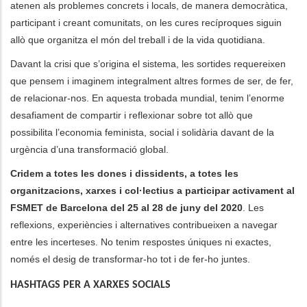
atenen als problemes concrets i locals, de manera democràtica,
participant i creant comunitats, on les cures recíproques siguin
allò que organitza el món del treball i de la vida quotidiana.
Davant la crisi que s’origina el sistema, les sortides requereixen
que pensem i imaginem integralment altres formes de ser, de fer,
de relacionar-nos. En aquesta trobada mundial, tenim l’enorme
desafiament de compartir i reflexionar sobre tot allò que
possibilita l’economia feminista, social i solidària davant de la
urgència d’una transformació global.
Cridem a totes les dones i dissidents, a totes les
organitzacions, xarxes i col·lectius a participar activament al
FSMET de Barcelona del 25 al 28 de juny del 2020
. Les
reflexions, experiències i alternatives contribueixen a navegar
entre les incerteses. No tenim respostes úniques ni exactes,
només el desig de transformar-ho tot i de fer-ho juntes.
HASHTAGS PER A XARXES SOCIALS