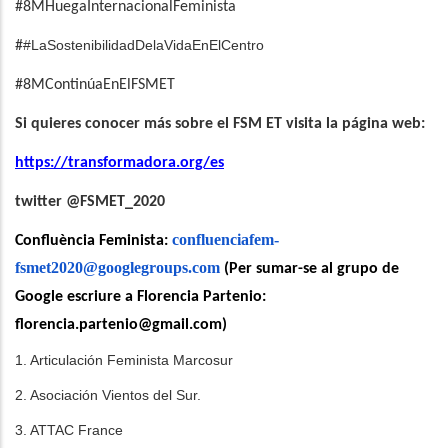
#8MHuegaInternacionalFeminista
#LaSostenibilidadDelaVidaEnElCentro
#
#8MContinúaEnElFSMET
Si quieres conocer más sobre el FSM ET visita la página web:
https://transformadora.org/es
twitter @FSMET_2020
confluenciafem-
Confluència Feminista:
fsmet2020@googlegroups.com
(Per sumar-se al grupo de
Google escriure a Florencia Partenio:
florencia.partenio@gmail.com
)
1. Articulación Feminista Marcosur
2. Asociación Vientos del Sur.
3. ATTAC France