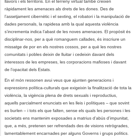
llavors i els territoris. En el terreny virtual també creixen
ràpidament les amenaces als drets de les dones. Des de
l’assetjament cibernètic i el sexting, el robatori i la manipulació de
dades personals, la rapidesa amb la qual aquesta violència
s’incrementa indica l’abast de les noves amenaces. El propòsit és
disciplinar-nos, per a què romanguem callades, és inscriure un
missatge de por en els nostres cossos, per a què les nostres
comunitats i pobles deixin de lluitar i cedeixin davant dels
interessos de les empreses, les corporacions mafioses i davant
de l’opacitat dels Estats.
En el món ressonen avui veus que ajunten generacions i
expressions política-culturals que exigeixin la finalització de tota la
violència, la vigència plena de drets sexuals i reproductius,
aquells parcialment enunciats en les lleis i polítiques – que sovint
es burlen – i tots els que falten, sense els quals les persones i les
societats ens mantenim exposades a matrius d’abús d’impunitat,
que, a més, pretenen ser refrendads des de visions retrògrades,
lamentablement encarnades per alguns Governs i grups polítics.