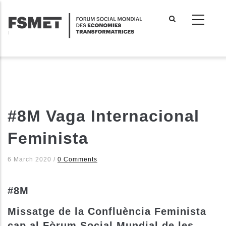
Aller
au
contenu
principal
#8M Vaga Internacional
Feminista
6 March 2020
/
0 Comments
#8M
Missatge de la Confluència Feminista
cap al Fòrum Social Mundial de les