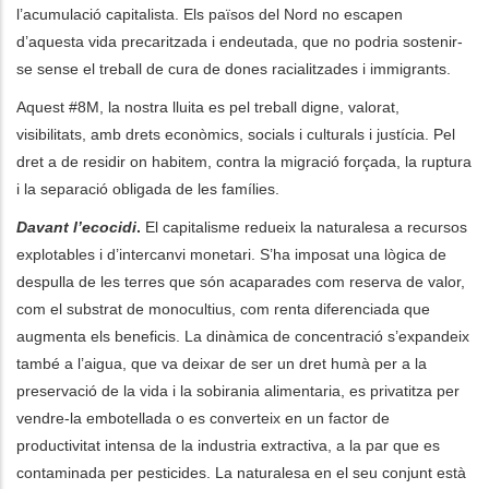
l’acumulació capitalista. Els països del Nord no escapen
d’aquesta vida precaritzada i endeutada, que no podria sostenir-
se sense el treball de cura de dones racialitzades i immigrants.
Aquest #8M, la nostra lluita es pel treball digne, valorat,
visibilitats, amb drets econòmics, socials i culturals i justícia. Pel
dret a de residir on habitem, contra la migració forçada, la ruptura
i la separació obligada de les famílies.
Davant l’ecocidi
.
El capitalisme redueix la naturalesa a recursos
explotables i d’intercanvi monetari. S’ha imposat una lògica de
despulla de les terres que són acaparades com reserva de valor,
com el substrat de monocultius, com renta diferenciada que
augmenta els beneficis. La dinàmica de concentració s’expandeix
també a l’aigua, que va deixar de ser un dret humà per a la
preservació de la vida i la sobirania alimentaria, es privatitza per
vendre-la embotellada o es converteix en un factor de
productivitat intensa de la industria extractiva, a la par que es
contaminada per pesticides. La naturalesa en el seu conjunt està