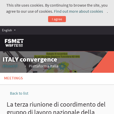
This site uses cookies. By continuing to browse the site, you
agree to our use of cookies.
Find out more about cookies
.
(Exte
I agree
English
ITALY convergence
#fsmetIT
Piattaforma Italia
(External link)
MEETINGS
Back to list
La terza riunione di coordimento del
gruppo di lavoro nazionale della