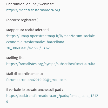
Per riunioni online / webinar:
https://meet.transformadora.org
(External link)
(occorre registrarsi)
Mappatura realtà aderenti
:
https://umap.openstreetmap.fr/it/map/forum-sociale-
economie-trasformative-barcellona-
20_386034#6/42.569/13.62
(External link)
Mailing list:
https://framalistes.org/sympa/subscribe/fsmet2020ita
(Extern
Mail di coordinamento :
forumbarcellona2019.20@gmail.com
(External link)
Il verbale lo trovate anche suil pad :
https://pad.transformadora.org/pads/fsmet_italia_12121
9
(External link)