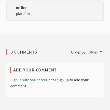
on line
(Externa
plataforma
0 COMMENTS
Order by:
Older
ADD YOUR COMMENT
Sign in with your account
or
sign up
to add your
comment.