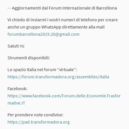
- - Aggiornamenti dal Forum Internazionale di Barcellona
Vi chiedo di inviarmi i vostri numeri di telefono per creare
anche un gruppo WhatsApp direttamente alla mail
forumbarcellona2019.20@gmail.com
(External link)
Saluti ric
Strumenti disponibili:
Lo spazio Italia nel forum “virtuale”:
https://forum.transformadora.org/assemblies/Italia
(External 
Facebook:
https://www.facebook.com/Forum.delle.Economie.Trasfor
mative.IT
(External link)
Per prendere note condivise:
https://pad.transformadora.org
(External link)