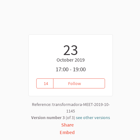
23
October 2019
17:00 - 19:00
14
Follow
Constitució de la Comissió Logís
14 followers
Reference: transformadora-MEET-2019-10-
nk)
1145
Version number 3
(of 3)
see other versions
Share
Embed