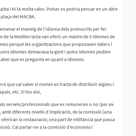
òspita i hi fa molta calor. Potser es podria pensar en un altre
o plaça del MACBA.
 demanar el maneig de l’idioma dels preinscrits per fer
um de la Mediterrània van oferir un màxim de 5 idiomes de
iomes perquè les organitzacions que proposaven tallers i
a quins idiomes demanava la gent i quins idiomes podien
er saber què es pregunta en quant a idiomes.
ò que cal saber si només es tracta de distribuir aigües i
pais, etc. Si fos així,
r als serveis/professionals que es remuneren o no (per ex.
 amb diferents nivells d’implicació, de la comissió (una
feriran la restauració; una part de militància que passa
missió. Cal parlar-ne a la comissió d’economia i