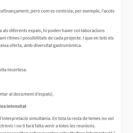
autofinançament, però com es controla, per exemple, l’accés
a als diferents espais, hi poden haver col·laboracions
nt ritmes i possibilitats de cada projecte. I que en tots els
ateixa oferta, amb diversitat gastronòmica.
olta incertesa.
tar al document d’espais).
ina intensitat
’interpretació simultània. En tota la resta de temes no vol
trònic i no li farà falta venir a totes les reunions.