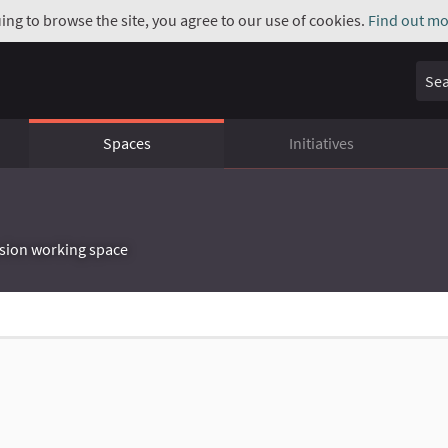
uing to browse the site, you agree to our use of cookies.
Find out mo
Sear
Spaces
Initiatives
sion working space