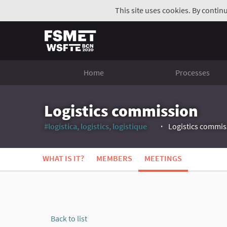
This site uses cookies. By contin
Home
Processes
Logistics commission
#logística, logistics, logistique
Logistics commis
(External link)
WHAT IS IT?
MEMBERS
MEETINGS
Back to list