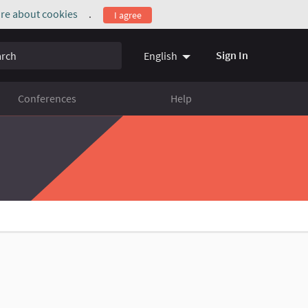
re about cookies
.
I agree
(External link)
ch
Sign In
English
Conferences
Help