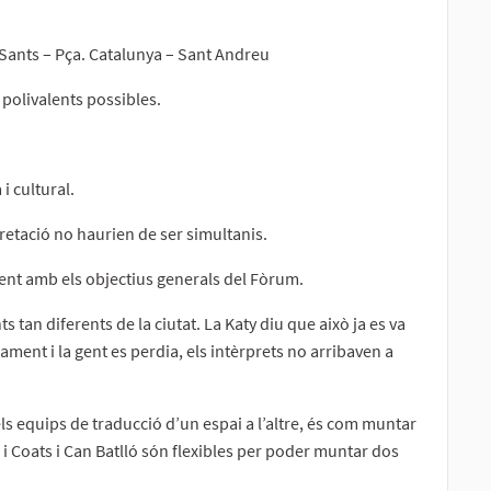
: Sants – Pça. Catalunya – Sant Andreu
 polivalents possibles.
i cultural.
rpretació no haurien de ser simultanis.
ent amb els objectius generals del Fòrum.
s tan diferents de la ciutat. La Katy diu que això ja es va
ment i la gent es perdia, els intèrprets no arribaven a
els equips de traducció d’un espai a l’altre, és com muntar
a i Coats i Can Batlló són flexibles per poder muntar dos