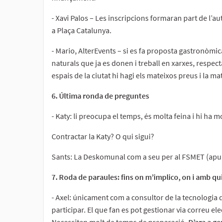
- Xavi Palos – Les inscripcions formaran part de l’
a Plaça Catalunya.
- Mario, AlterEvents – si es fa proposta gastronòmic
naturals que ja es donen i treball en xarxes, respecta
espais de la ciutat hi hagi els mateixos preus i la m
6. Última ronda de preguntes
- Katy: li preocupa el temps, és molta feina i hi ha m
Contractar la Katy? O qui sigui?
Sants: La Deskomunal com a seu per al FSMET (apun
7. Roda de paraules: fins on m’implico, on i amb qu
- Axel: únicament com a consultor de la tecnologia d
participar. El que fan es pot gestionar via correu elec