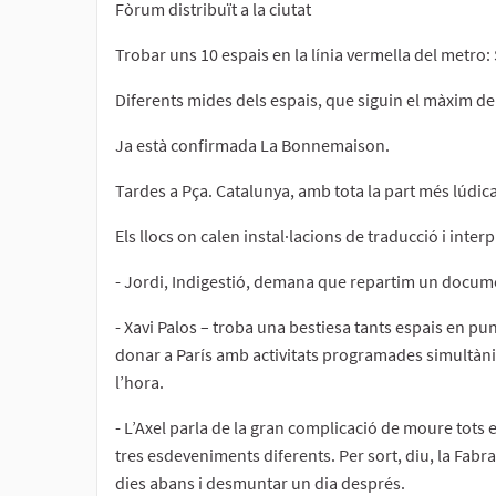
Fòrum distribuït a la ciutat
Trobar uns 10 espais en la línia vermella del metro
Diferents mides dels espais, que siguin el màxim de
Ja està confirmada La Bonnemaison.
Tardes a Pça. Catalunya, amb tota la part més lúdica 
Els llocs on calen instal·lacions de traducció i inte
- Jordi, Indigestió, demana que repartim un docum
- Xavi Palos – troba una bestiesa tants espais en punt
donar a París amb activitats programades simultània
l’hora.
- L’Axel parla de la gran complicació de moure tots 
tres esdeveniments diferents. Per sort, diu, la Fabr
dies abans i desmuntar un dia després.