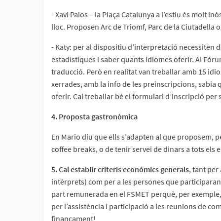
- Xavi Palos – la Plaça Catalunya a l’estiu és molt in
lloc. Proposen Arc de Triomf, Parc de la Ciutadella 
- Katy: per al dispositiu d’interpretació necessiten
estadístiques i saber quants idiomes oferir. Al Fòr
traducció. Però en realitat van treballar amb 15 id
xerrades, amb la info de les preinscripcions, sabi
oferir. Cal treballar bé el formulari d’inscripció p
4. Proposta gastronòmica
En Mario diu que ells s’adapten al que proposem, per
coffee breaks, o de tenir servei de dinars a tots els es
5. Cal establir criteris econòmics generals
, tant pe
intèrprets) com per a les persones que participaran,
part remunerada en el FSMET perquè, per exemple, o
per l’assistència i participació a les reunions de co
finançament!