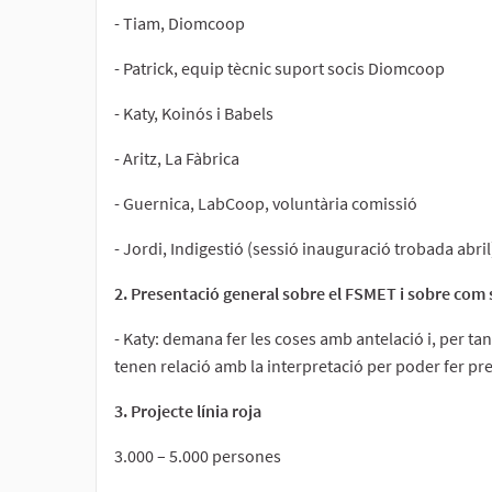
- Tiam, Diomcoop
- Patrick, equip tècnic suport socis Diomcoop
- Katy, Koinós i Babels
- Aritz, La Fàbrica
- Guernica, LabCoop, voluntària comissió
- Jordi, Indigestió (sessió inauguració trobada abril
2. Presentació general sobre el FSMET i sobre com 
- Katy: demana fer les coses amb antelació i, per t
tenen relació amb la interpretació per poder fer pre
3. Projecte línia roja
3.000 – 5.000 persones