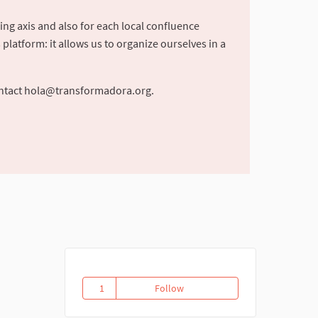
ing axis and also for each local confluence
latform: it allows us to organize ourselves in a
ntact
hola@transformadora.org
.
1
Follow
Tercerizacion de Servicios con
1 follower