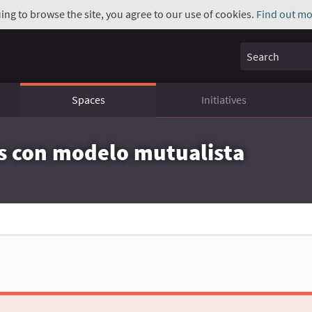
uing to browse the site, you agree to our use of cookies.
Find out mo
Search
Spaces
Initiatives
os con modelo mutualista