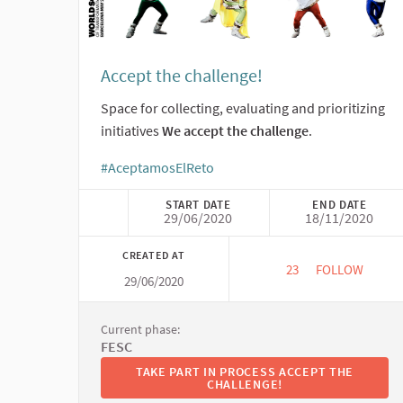
Accept the challenge!
Space for collecting, evaluating and prioritizing
initiatives
We accept the challenge
.
#AceptamosElReto
(External link)
START DATE
END DATE
29/06/2020
18/11/2020
CREATED AT
23
23 FOLLOWERS
FOLLOW
29/06/2020
ACCEPT THE 
Current phase:
FESC
TAKE PART IN PROCESS ACCEPT THE CHALL
TAKE PART IN PROCESS ACCEPT THE
CHALLENGE!