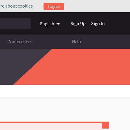
re about cookies
.
I agree
(External link)
Sign Up
Sign In
English
Conferences
Help