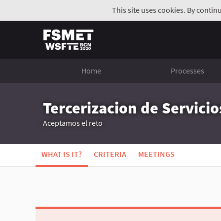
This site uses cookies. By contin
Home
Processes
Tercerizacion de Servici
Aceptamos el reto
WHAT IS IT?
CRITERIA
MEETINGS