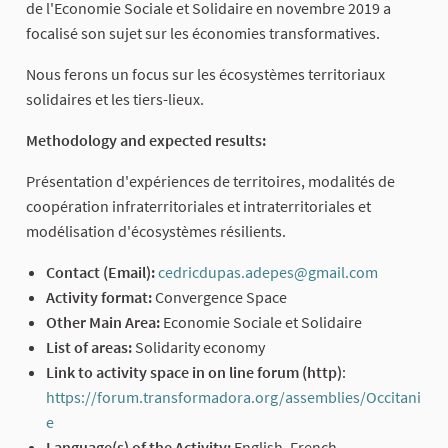
de l'Economie Sociale et Solidaire en novembre 2019 a
focalisé son sujet sur les économies transformatives.
Nous ferons un focus sur les écosystèmes territoriaux
solidaires et les tiers-lieux.
Methodology and expected results:
Présentation d'expériences de territoires, modalités de
coopération infraterritoriales et intraterritoriales et
modélisation d'écosystèmes résilients.
Contact (Email):
cedricdupas.adepes@gmail.com
(External 
Activity format:
Convergence Space
Other Main Area:
Economie Sociale et Solidaire
List of areas:
Solidarity economy
Link to activity space in on line forum (http)
:
https://forum.transformadora.org/assemblies/Occitani
e
(External link)
Language(s) of the Activity:
English, French