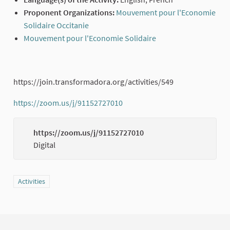
Proponent Organizations:
Mouvement pour l'Economie
Solidaire Occitanie
(External link)
Mouvement pour l'Economie Solidaire
(External link)
https://join.transformadora.org/activities/549
https://zoom.us/j/91152727010
(External link)
https://zoom.us/j/91152727010
(Externa
Digital
Filter results for category: Activities
Activities