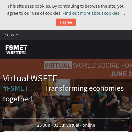
This site uses cookies. By continuing to browse the site, you
agree to our use of cookies.
Find out more about cookies
.
(Exte
I agree
English
Virtual WSFTE
#FSMET
Transforming economies
(External link)
together!
25 Jun - 01 Jul Virtual - online