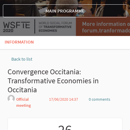
MAIN PROGRAMME
INFORMATION
Back to list
Convergence Occitania:
Transformative Economies in
Occitania
Official
17/06/2020 14:37
0 comments
meeting
Report
26