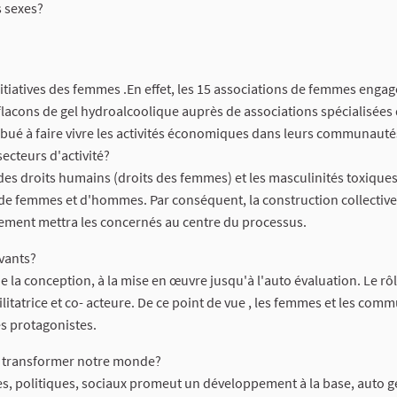
 sexes?
s initiatives des femmes .En effet, les 15 associations de femmes enga
flacons de gel hydroalcoolique auprès de associations spécialisées 
tribué à faire vivre les activités économiques dans leurs communauté
secteurs d'activité?
des droits humains (droits des femmes) et les masculinités toxiques,
ons de femmes et d'hommes. Par conséquent, la construction collectiv
onnement mettra les concernés au centre du processus.
vants?
e la conception, à la mise en œuvre jusqu'à l'auto évaluation. Le rô
cilitatrice et co- acteure. De ce point de vue , les femmes et les co
es protagonistes.
à transformer notre monde?
es, politiques, sociaux promeut un développement à la base, auto g