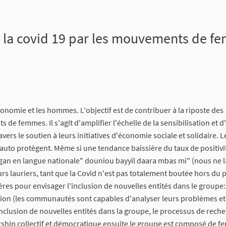
la covid 19 par les mouvements de fe
conomie et les hommes. L'objectif est de contribuer à la riposte des
e femmes. Il s'agit d'amplifier l'échelle de la sensibilisation et 
ers le soutien à leurs initiatives d'économie sociale et solidaire. L
auto protègent. Même si une tendance baissière du taux de positivi
an en langue nationale" douniou bayyil daara mbas mi" (nous ne l
rs lauriers, tant que la Covid n'est pas totalement boutée hors du 
res pour envisager l'inclusion de nouvelles entités dans le groupe:
vision (les communautés sont capables d'analyser leurs problèmes et
'inclusion de nouvelles entités dans la groupe, le processus de rech
rship collectif et démocratique ensuite le groupe est composé de f