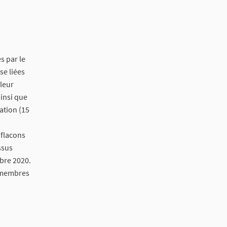
s par le
se liées
 leur
ainsi que
ation (15
 flacons
ssus
bre 2020.
8 membres