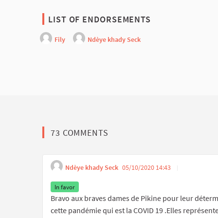
LIST OF ENDORSEMENTS
Fily
Ndèye khady Seck
73 COMMENTS
Ndèye khady Seck
05/10/2020 14:43
Get li
Report ina
In favor
Bravo aux braves dames de Pikine pour leur détermina
cette pandémie qui est la COVID 19 .Elles représent