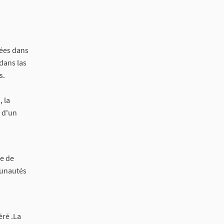
gées dans
dans las
s.
 la
e d'un
le de
mmunautés
éré .La