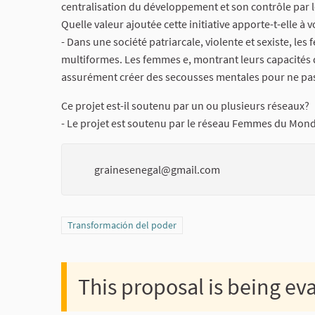
centralisation du développement et son contrôle par le
Quelle valeur ajoutée cette initiative apporte-t-elle 
- Dans une société patriarcale, violente et sexiste, le
multiformes. Les femmes e, montrant leurs capacités d'
assurément créer des secousses mentales pour ne pas 
Ce projet est-il soutenu par un ou plusieurs réseaux?
- Le projet est soutenu par le réseau Femmes du Mon
grainesenegal@gmail.com
Filter results for category: Transformación del poder
Transformación del poder
This proposal is being ev