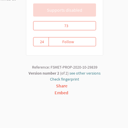
Supports disabled
Riposte communautaire contre la covid
73
24
Follow
Riposte communautaire contre 
24 followers
Reference: FSMET-PROP-2020-10-29839
Version number 2
(of 2)
see other versions
Check fingerprint
Share
Embed