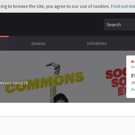
uing to browse the site, you agree to our use of cookies.
Find out mo
Search
Spaces
Initiatives
PH
F
ersus covid19
20
P