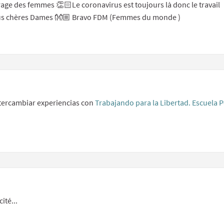
ge des femmes 👏🏻Le coronavirus est toujours là donc le travail
 vous chères Dames 👐🏼 Bravo FDM (Femmes du monde )
ink to single comment
appropriate content
ntercambiar experiencias con
Trabajando para la Libertad. Escuela 
k to single comment
ppropriate content
ité...