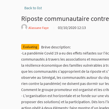
Back to list
Riposte communautaire contre 
03/10/2020 12:13
Alassane Faye
Report
Brève description:
Evaluating
-La pandémie Covid 19 a eu des effets néfastes sur l'é
communautés à travers les associations et mouvements d
la résilience économique des familles vulnérables à trav
que les communautés s'approprient de la riposte et s'
observée au Sénégal, les communautés autour du slog
rien contre la pandémie) ne doivent pas dormir sur leu
Comment le groupe promoteur est organisé et les critè
- L'organisation est horizontale et se fonde sur une 
proposer des solutions) et la participation. Dés lors l
action obéit à deux éléments: faire montre d'un leade