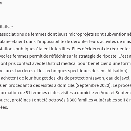
ar
iative:
5 associations de femmes dont leurs microprojets sont subventionné
ane étaient dans l'impossibilité de dérouler leurs activités de mas
tations publiques étaient interdites. Elles décidèrent de réorienter
ec les femmes permit de réfléchir sur la stratégie de riposte. C'est 
 ont pris contact avec le District médical pour bénéficier d'une form
mesures barrières et les techniques spécifiques de sensibilisation)
achètent de leur budget des kits de protection(savon, eau de javel,
rs en procédant à des visites à domicile.(Septembre 2020). Le proce
formation de 51 femmes et des visites à domicile en Aout et Septem
, sucre, protéines ) ont été octroyés à 300 familles vulnérables soit 
ées.