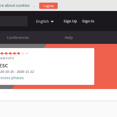
re about cookies
.
I agree
(External link)
Sign Up
Sign In
English
Conferences
Help
ASE 6 OF 8
ESC
20-10-25 - 2020-11-22
rocess phases