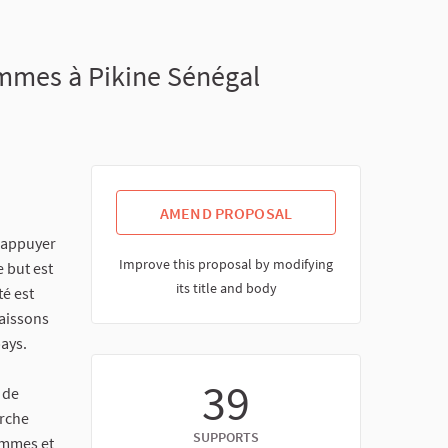
mmes à Pikine Sénégal
AMEND PROPOSAL
d'appuyer
Improve this proposal by modifying
e but est
its title and body
té est
aissons
pays.
39
 de
erche
SUPPORTS
emmes et