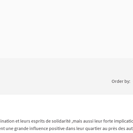
Order by:
nk to single comment
ppropriate content
tion et leurs esprits de solidarité ,mais aussi leur forte implicati
ent une grande influence positive dans leur quartier au près des au