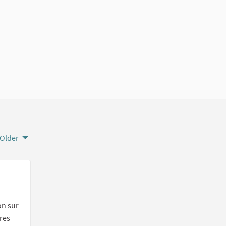
Older
on sur
tres