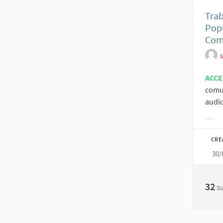
Trab
Pop
Com
ACC
comun
audio
Filt
CRE
30/
32
S