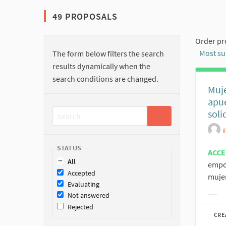
49 PROPOSALS
The following element is a map which presents the ite
Order pr
Most s
The form below filters the search
results dynamically when the
search conditions are changed.
Muje
apu
soli
STATUS
ACC
All
empo
Accepted
mujer
Evaluating
Not answered
Filt
Rejected
CRE