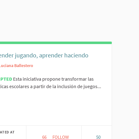
en reader but it may be hard to understand.
ender jugando, aprender haciendo
Luciana Ballestero
EPTED
Esta iniciativa propone transformar las
icas escolares a partir de la inclusión de juegos...
er results for category:
ATED AT
66
66 FOLLOWERS
FOLLOW
50