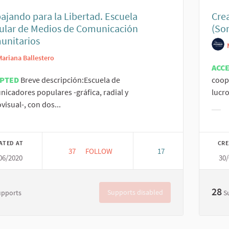
ajando para la Libertad. Escuela
Crea
ular de Medios de Comunicación
(So
unitarios
Mariana Ballestero
ACC
EPTED
Breve descripción:Escuela de
coop
icadores populares -gráfica, radial y
lucro
visual-, con dos...
Filt
er results for category:
ATED AT
CRE
37
37 FOLLOWERS
FOLLOW
17
06/2020
30/
TRABAJANDO PARA LA LIBERTAD. ESCUELA
28
Supports disabled
upports
S