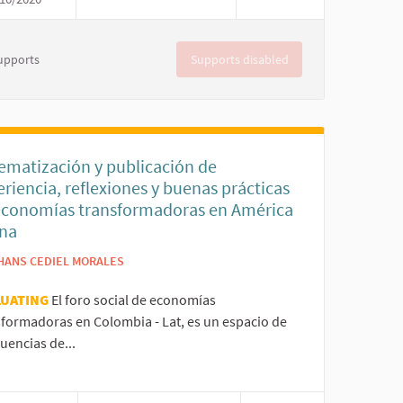
Supports disabled
upports
tematización y publicación de
riencia, reflexiones y buenas prácticas
economías transformadoras en América
ina
HANS CEDIEL MORALES
LUATING
El foro social de economías
sformadoras en Colombia - Lat, es un espacio de
uencias de...
er results for category: