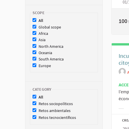
01/
SCOPE
100
All
Global scope
Africa
Asia
North America
Oceania
Incu
South America
cit
Europe
ACC
CATEGORY
l’emp
All
écono
Retos sociopolíticos
Retos ambientales
Filt
Retos tecnocientíficos
CRE
29/