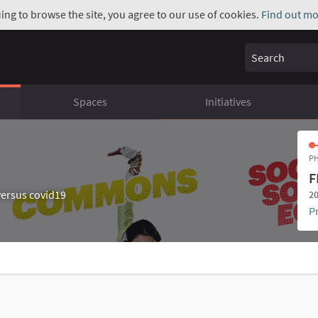
uing to browse the site, you agree to our use of cookies.
Find out mo
Search
Spaces
Initiatives
PH
F
ersus covid19
20
P