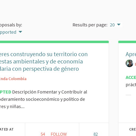
ms on this page as map points. The element can be used with a scre
oposals by:
Results per page:
20
upported
res construyendo su territorio con
Apr
estas ambientales y de economía
daria con perspectiva de género
ACC
Enda Colombia
práct
EPTED
Descripción Fomentar y Contribuir al
Filt
deramiento socioeconómico y político de
es y niñas...
er results for category:
ATED AT
CRE
54
54 FOLLOWERS
FOLLOW
82