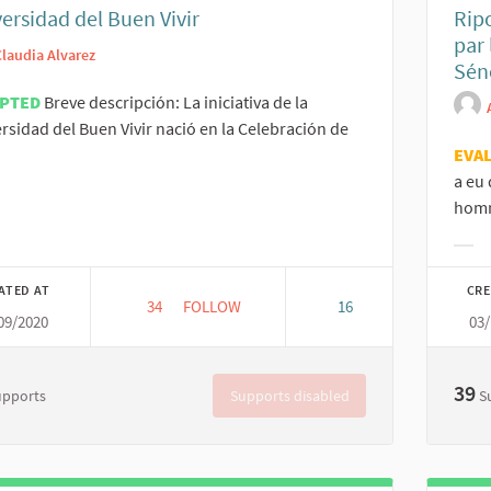
ersidad del Buen Vivir
Rip
par
Claudia Alvarez
Sén
EPTED
Breve descripción: La iniciativa de la
rsidad del Buen Vivir nació en la Celebración de
EVA
a eu 
er results for category:
homm
Filt
ATED AT
CRE
34
34 FOLLOWERS
FOLLOW
16
09/2020
03/
UNIVERSIDAD DEL BUEN VIVIR
39
Supports disabled
upports
S