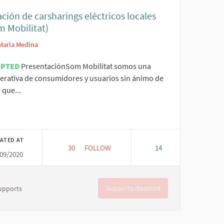
ción de carsharings eléctricos locales
m Mobilitat)
Maria Medina
EPTED
PresentaciónSom Mobilitat somos una
erativa de consumidores y usuarios sin ánimo de
 que...
er results for category:
ATED AT
30
30 FOLLOWERS
FOLLOW
14
09/2020
 POPULAR DE MEDIOS DE COMUNICACIÓN COMUNITARIOS
CREACIÓN DE CARSHARINGS ELÉCTRICOS L
Supports disabled
upports