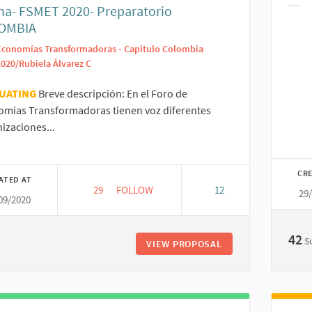
na- FSMET 2020- Preparatorio
Filt
OMBIA
Economías Transformadoras - Capitulo Colombia
2020/Rubiela Álvarez C
UATING
Breve descripción: En el Foro de
omías Transformadoras tienen voz diferentes
izaciones...
er results for category:
CR
ATED AT
29
29 FOLLOWERS
FOLLOW
12
29
09/2020
42
S
VIEW PROPOSAL
DIALOGO DE SABER