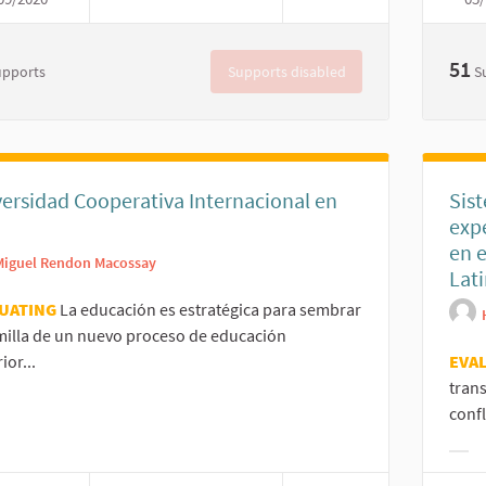
51
Supports disabled
upports
S
ersidad Cooperativa Internacional en
Sis
expe
en 
Miguel Rendon Macossay
Lat
UATING
La educación es estratégica para sembrar
milla de un nuevo proceso de educación
ior...
EVA
tran
er results for category:
confl
Filt