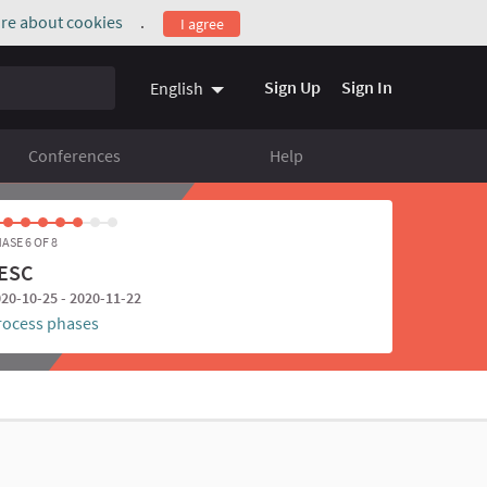
re about cookies
.
I agree
(External link)
Sign Up
Sign In
English
Conferences
Help
ASE 6 OF 8
ESC
20-10-25 - 2020-11-22
rocess phases