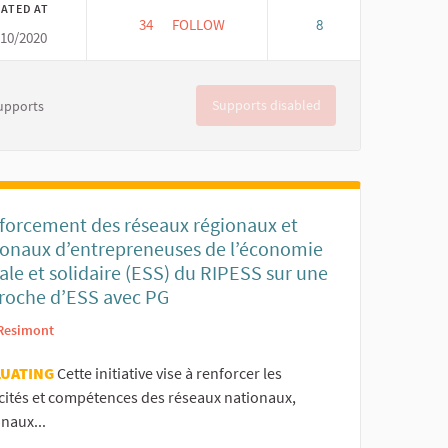
EATED AT
34
34 FOLLOWERS
FOLLOW
8
/10/2020
L EN RED
SISTEMATIZACIÓN Y PUBLICACIÓN DE EXP
Supports disabled
upports
forcement des réseaux régionaux et
ionaux d’entrepreneuses de l’économie
ale et solidaire (ESS) du RIPESS sur une
roche d’ESS avec PG
Resimont
LUATING
Cette initiative vise à renforcer les
cités et compétences des réseaux nationaux,
naux...