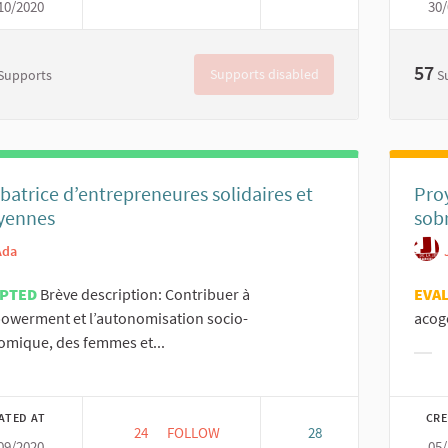
10/2020
30/
MUJERES CONSTRUYENDO SU TERRITORIO C
57
Supports disabled
Supports
S
batrice d’entrepreneures solidaires et
Proy
oyennes
sobr
Ada
EPTED
Brève description: Contribuer à
EVA
owerment et l’autonomisation socio-
acoge
mique, des femmes et...
Filt
er results for category:
ATED AT
CRE
24
24 FOLLOWERS
FOLLOW
28
09/2020
05/
INCUBATRICE D’ENTREPRENEURES SOLIDAI