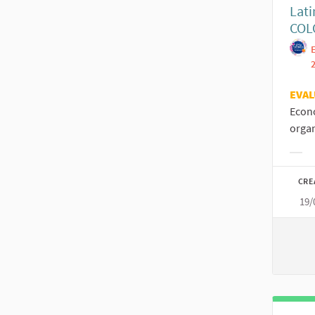
Lati
COL
EVAL
Econ
organ
Filt
CRE
19/