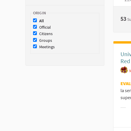
ORIGIN
53
S
All
Official
Citizens
Groups
Meetings
Univ
Red
EVAL
la se
super
Filt