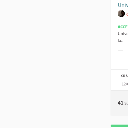
Univ
ACC
Unive
la...
Filt
CRE
12/
41
S