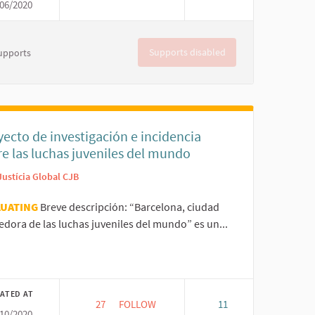
06/2020
ON APUESTAS AMBIENTALES Y DE ECONOMÍA SOLIDARIA CON PERSPE
APRENDER JUGANDO, APRENDER HACIEN
Supports disabled
upports
ecto de investigación e incidencia
e las luchas juveniles del mundo
Justícia Global CJB
LUATING
Breve descripción: “Barcelona, ciudad
dora de las luchas juveniles del mundo” es un...
er results for category:
ATED AT
27
27 FOLLOWERS
FOLLOW
11
10/2020
RES ET CITOYENNES
PROYECTO DE INVESTIGACIÓN E INCIDENC