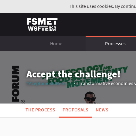
This site uses cookies. By contin
Home
Processes
Accept the challenge!
#AceptamosElReto
Transformative economies v
(External link)
THE PROCESS
PROPOSALS
NEWS