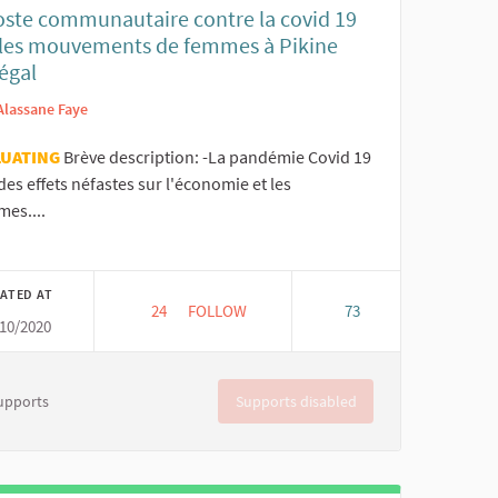
oste communautaire contre la covid 19
 les mouvements de femmes à Pikine
égal
Alassane Faye
LUATING
Brève description: -La pandémie Covid 19
des effets néfastes sur l'économie et les
es....
er results for category:
ATED AT
24
24 FOLLOWERS
FOLLOW
73
10/2020
RIPOSTE COMMUNAUTAIRE CONTRE LA COVI
Supports disabled
upports