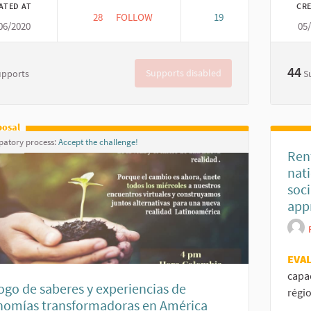
ATED AT
CR
28
28 FOLLOWERS
FOLLOW
19
06/2020
05
UNIVERSIDAD COOPERATIVA INTERNACIONA
44
Supports disabled
upports
S
posal
ipatory process:
Accept the challenge!
Ren
nat
soci
app
EVA
capa
ogo de saberes y experiencias de
régio
nomías transformadoras en América