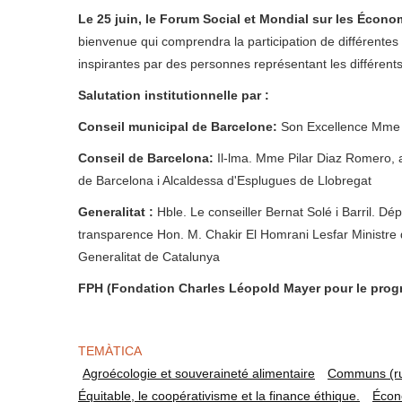
Le 25 juin, le Forum Social et Mondial sur les Écon
bienvenue qui comprendra la participation de différentes 
inspirantes par des personnes représentant les différent
Salutation institutionnelle par :
Conseil municipal de Barcelone:
Son Excellence Mme 
Conseil de Barcelona:
Il-lma. Mme Pilar Diaz Romero, ad
de Barcelona i Alcaldessa d'Esplugues de Llobregat
Generalitat :
Hble. Le conseiller Bernat Solé i Barril. Dép
transparence Hon. M. Chakir El Homrani Lesfar Ministre d
Generalitat de Catalunya
FPH (Fondation Charles Léopold Mayer pour le prog
TEMÀTICA
Agroécologie et souveraineté alimentaire
Communs (ru
Équitable, le coopérativisme et la finance éthique.
Écon