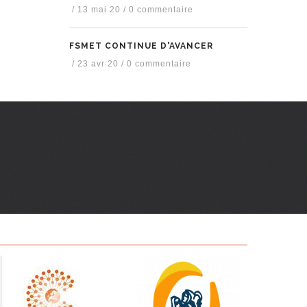
/
13 mai 20
/
0 commentaire
FSMET CONTINUE D'AVANCER
/
23 avr 20
/
0 commentaire