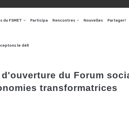
GACIÓ
IPAL
os du FSMET
Participa
Rencontres
Nouvelles
Partager!
ceptons le défi
 d'ouverture du Forum soci
onomies transformatrices