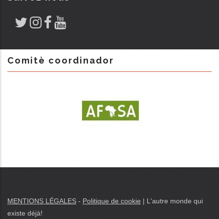
Comitè coordinador
MENTIONS LÉGALES
-
Politique de cookie
|
L'autre monde qui
existe déjà
!